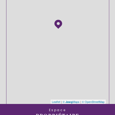
Leaflet
|
©
Maps
|
© OpenStreetMap
Jawg
Espace