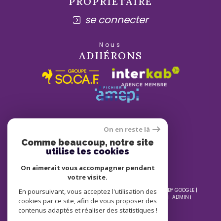
PROPRIÉTAIRE
se connecter
Nous
ADHÉRONS
On en reste là
Comme beaucoup, notre site
utilise les cookies
On aimerait vous accompagner pendant
votre visite.
© 2026 | TOUS DROITS RÉSERVÉS | TRADUCTION POWERED BY GOOGLE |
En poursuivant, vous acceptez l'utilisation des
NOS HONORAIRES
PLAN DU SITE
MENTIONS LÉGALES
ADMIN
cookies par ce site, afin de vous proposer des
NOS LIENS
POLITIQUE RGPD
COOKIES
contenus adaptés et réaliser des statistiques !