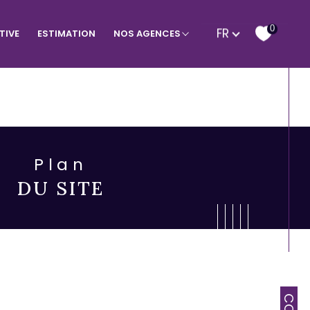
Langue
0
FR
TIVE
ESTIMATION
NOS AGENCES
age à Bormes
Programmes neufs
Plan
DU SITE