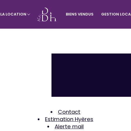
À LA LOCATION
BIENS VENDUS
GESTION LOCA
rtement
Visiter le site de l'agence du vill
Appartement
Terrains
Contact
Estimation Hyères
Alerte mail