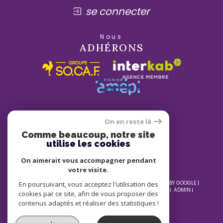
se connecter
Nous
ADHÉRONS
On en reste là
Comme beaucoup, notre site
utilise les cookies
On aimerait vous accompagner pendant
votre visite.
© 2026 | TOUS DROITS RÉSERVÉS | TRADUCTION POWERED BY GOOGLE |
En poursuivant, vous acceptez l'utilisation des
NOS HONORAIRES
PLAN DU SITE
MENTIONS LÉGALES
ADMIN
cookies par ce site, afin de vous proposer des
NOS LIENS
POLITIQUE RGPD
COOKIES
contenus adaptés et réaliser des statistiques !