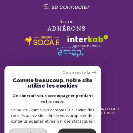
se connecter
Nous
ADHÉRONS
On en reste là
Comme beaucoup, notre site
utilise les cookies
On aimerait vous accompagner pendant
votre visite.
© 2026 | TOUS DROITS RÉSERVÉS | TRADUCTION POWERED BY GOOGLE |
En poursuivant, vous acceptez l'utilisation des
NOS HONORAIRES
PLAN DU SITE
MENTIONS LÉGALES
ADMIN
cookies par ce site, afin de vous proposer des
NOS LIENS
POLITIQUE RGPD
COOKIES
contenus adaptés et réaliser des statistiques !