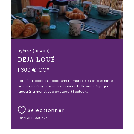
Hyères (83400)
DEJA LOUÉ
1 300 €
CC*
Rare à la location, appartement meublé en duplex situé
au dernier étage avec ascenseur, belle vue dégagée
jusqu'à la mer et vue chateau. (Secteur...
Sélectionner
Réf : LAP10039474