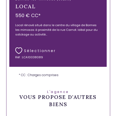
LOCAL
550 €
CC*
Local rénové situé dans le centre du village de Bormes
les mimosas à proximité de la rue Carnot. Idéal pour du
sotckage ou activité...
Sélectionner
Réf : LCA10038089
* CC : Charges comprises
L'agence
VOUS PROPOSE D'AUTRES
BIENS