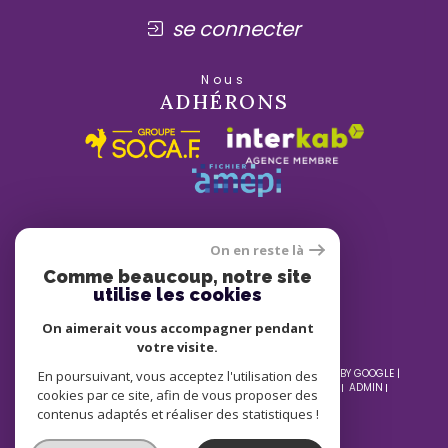
se connecter
Nous
ADHÉRONS
On en reste là
Comme beaucoup, notre site
utilise les cookies
On aimerait vous accompagner pendant
votre visite.
© 2026 | TOUS DROITS RÉSERVÉS | TRADUCTION POWERED BY GOOGLE |
En poursuivant, vous acceptez l'utilisation des
NOS HONORAIRES
PLAN DU SITE
MENTIONS LÉGALES
ADMIN
cookies par ce site, afin de vous proposer des
NOS LIENS
POLITIQUE RGPD
COOKIES
contenus adaptés et réaliser des statistiques !