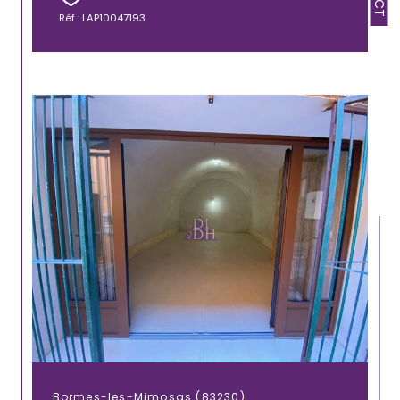
Réf : LAP10047193
Bormes-les-Mimosas (83230)