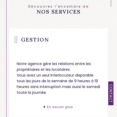
Votre agence immobilière à Hyères vous propose également
Découvrez l'ensemble de
un service de
location saisonnière
. Nous nous adaptons à
NOS SERVICES
vos besoins et à votre budget en vous offrant sur le site une
fonction qui vous proposera des biens à la location adaptés
à vos envies pour vos vacances dans la région.
L'agence des Îles d'Hyères est votre partenaire idéal pour vous
guider dans votre projet immobilier. N’attendez plus et
contactez-nous pour des conseils ou un accompagnement.
GESTION
Notre agence gère les relations entre les
propriétaires et les locataires.
Vous avez un seul interlocuteur disponible
tous les jours de la semaine de 9 heures à 19
heures sans interruption mais aussi le samedi
CONTACT
toute la journée.
En savoir plus