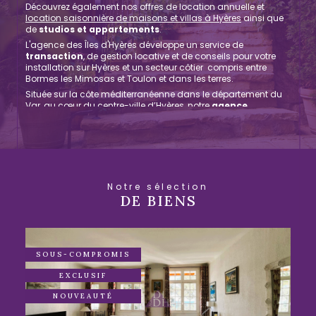
Découvrez également nos offres de location annuelle et
location saisonnière de maisons et villas à Hyères
ainsi que
de
studios et appartements
.
L'agence des Îles d'Hyères développe un service de
transaction
, de gestion locative et de conseils pour votre
installation sur Hyères et un secteur côtier compris entre
Bormes les Mimosas et Toulon et dans les terres.
Située sur la côte méditerranéenne dans le département du
Var, au cœur du centre-ville d’Hyères, notre
agence
immobilière des Îles d'Hyères
vous guide, vous conseille
et vous accompagne dans la concrétisation de votre projet
immobilier. Notre équipe de conseillers et d’agents s’adapte
à vos besoins pour vous offrir un service spécialisé, sur-
mesure et de qualité.
Faites réaliser une
Notre sélection
DE BIENS
estimation immobilière à
Hyères ou ses environs
SOUS-COMPROMIS
Nous mettons notre expertise à votre disposition en vous
offrant un service d’
estimation
de votre bien immobilier à
EXCLUSIF
Hyères en faisant appel à nos conseillers spécialisés dans le
marché local. Vous n’aurez qu’à remplir un formulaire en
NOUVEAUTÉ
ligne en renseignant les détails de votre bien pour que notre
équipe vous prenne en charge. Ainsi, nous vous