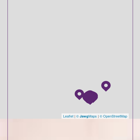
Leaflet
|
©
Maps
|
© OpenStreetMap
Jawg