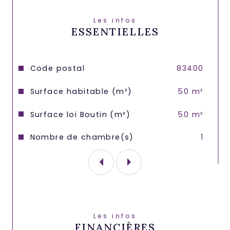
Disponible le 3 Mars.
Les infos
Loyer 850€ charges comprises ( eau et 
ESSENTIELLES
electricité, individuel)
Frais d agence : 650€ 
Caractéristiques
Valeurs
Code postal
83400
Surface habitable (m²)
50 m²
Surface loi Boutin (m²)
50 m²
Nombre de chambre(s)
1
Les infos
FINANCIÈRES