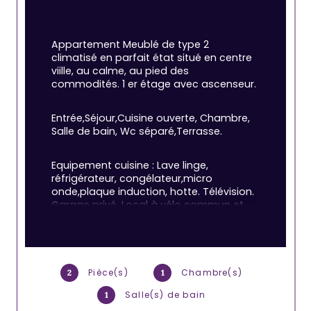
Appartement Meublé de type 2 
climatisé en parfait état situé en centre 
viille, au calme, au pied des 
commodités. 1 er étage avec ascenseur. 
Entrée,Séjour,Cuisine ouverte, Chambre, 
Salle de bain, Wc séparé,Terrasse. 
Equipement cuisine : Lave linge, 
réfrigérateur, congélateur,micro 
onde,plaque induction, hotte. Télévision. 
Garage privé. Local à vélo commun et 
sécurisé. 
Adresse : 99 bis rue Alphonse Denis 
83400 Hyeres Résidence : Le Patio Des 
Pièce(s)
Chambre(s)
2
1
Palmiers.
Salle(s) de bain
1