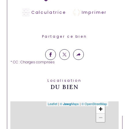
Calculatrice
Imprimer
Partager ce bien
* CC : Charges comprises
Localisation
DU BIEN
Leaflet
|
©
Maps
|
© OpenStreetMap
Jawg
+
−