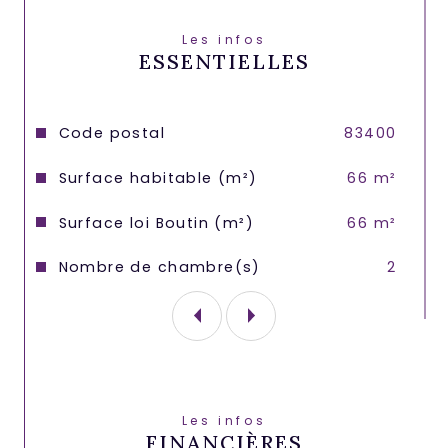
Loyer 890 € par mois / Compris dans les 
charges : Charges de copropriété et 
Les infos
ESSENTIELLES
eau froide.
Electricité "individuel"
Caractéristiques
Valeurs
Code postal
83400
Frais d'agence 750€
Surface habitable (m²)
66 m²
Disponible le 17/03/2026
Surface loi Boutin (m²)
66 m²
Nombre de chambre(s)
2
Les infos
FINANCIÈRES