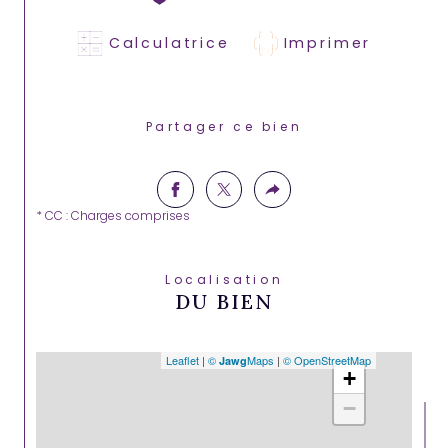
Calculatrice
Imprimer
Partager ce bien
* CC : Charges comprises
Localisation
DU BIEN
Leaflet
|
©
Maps
|
© OpenStreetMap
Jawg
+
−