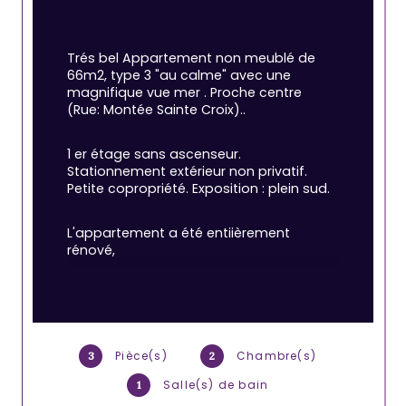
Trés bel Appartement non meublé de 
66m2, type 3 "au calme" avec une 
magnifique vue mer . Proche centre 
(Rue: Montée Sainte Croix)..
1 er étage sans ascenseur. 
Stationnement extérieur non privatif. 
Petite copropriété. Exposition : plein sud.
L'appartement a été entiièrement 
rénové,
Entrée, séjour, cuisine aménagée et semi 
équipée ( Plaque, Hotte et four) ouverte 
sur le séjour , 1 wc séparé, 2 chambres 
avec placards, 1 salle de bain, grand 
Pièce(s)
Chambre(s)
3
2
balcon sur toute la longueur du séjour, 1 
cave, 1 petite annexe.
Salle(s) de bain
1