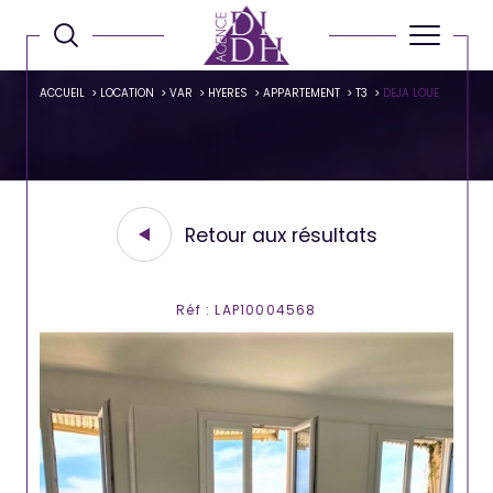
ACCUEIL
LOCATION
VAR
HYERES
APPARTEMENT
T3
DEJA LOUE
Retour aux résultats
Réf : LAP10004568