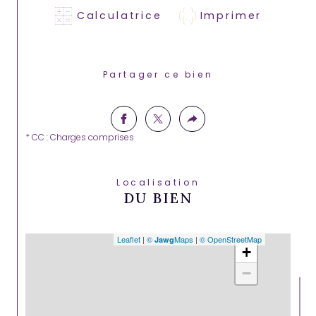
Calculatrice
Imprimer
Partager ce bien
* CC : Charges comprises
Localisation
DU BIEN
Leaflet
|
©
Maps
|
© OpenStreetMap
Jawg
+
−