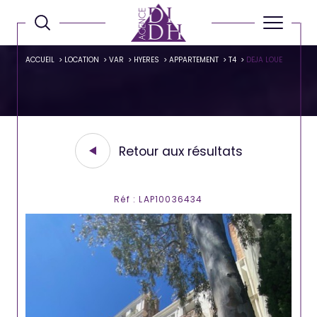
ACCUEIL
LOCATION
VAR
HYERES
APPARTEMENT
T4
DEJA LOUE
Retour aux résultats
Réf : LAP10036434