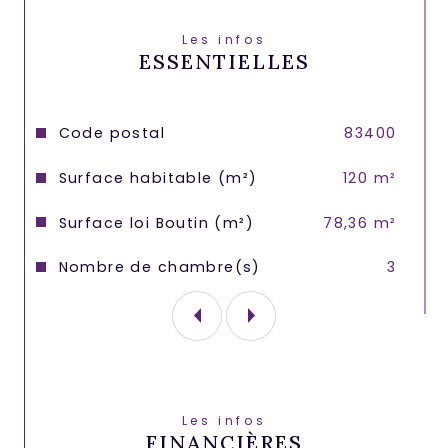
Loyer 1500€ Charges comprises.
Les infos
ESSENTIELLES
Electricité et Eau "Individuel"
Honoraires d'agence 780€
Caractéristiques
Valeurs
Code postal
83400
Surface habitable (m²)
120 m²
Surface loi Boutin (m²)
78,36 m²
Nombre de chambre(s)
3
Les infos
FINANCIÈRES