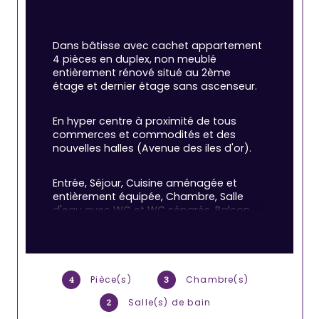
Dans bâtisse avec cachet appartement 
4 pièces en duplex, non meublé 
entièrement rénové situé au 2ème 
étage et dernier étage sans ascenseur.
En hyper centre à proximité de tous 
commerces et commodités et des 
nouvelles halles (Avenue des iles d'or).
Entrée, Séjour, Cuisine aménagée et 
entièrement équipée, Chambre, Salle 
d'eau avec WC et WC séparés, Balcon, 
Parking privé, vue coté cours.
Equipement : Lave linge, Lave Vaisselle, 
Four, Plaque Induction, Hotte, 
Pièce(s)
Chambre(s)
4
3
Climatisation, Seche Serviette,3 
Télévisions, Double Vitrage, Fibre.
Salle(s) de bain
2