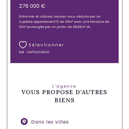
276 000 €
Entre mer et collines, laissez-vous séduire par ce
superbe appartementT2 de 44m² avec une terrasse de
10m² prolongée par un jardin de 49,65m² et...
Sélectionner
Réf : OAP120041510
L'agence
VOUS PROPOSE D'AUTRES
BIENS
Dans les villes