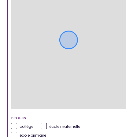
ECOLES
collège
école maternelle
école primaire