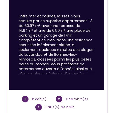
Entre mer et collines, laissez-vous 
séduire par ce superbe appartement T3 
de 60,97 m² avec une terrasse de 
14,94m² et une de 6,50m², une place de 
parking et un garage de 17m² 
complètent ce bien, dans une résidence 
sécurisée idéalement située, à 
seulement quelques minutes des plages 
du Lavandou et de Bormes-les-
Mimosas, classées parmi les plus belles 
baies du monde. Vous profiterez de 
commerces ouverts à l'année, ainsi que 
d'une maison médicale, d’un accès 
rapide aux grands axes reliant Toulon, 
Hyères et Saint-Tropez.
Les informations sur les risques auxquels 
Pièce(s)
Chambre(s)
3
2
ce bien est exposé sont disponibles sur le 
site Géorisques : 
www.georisques.gouv.fr
Salle(s) de bain
1