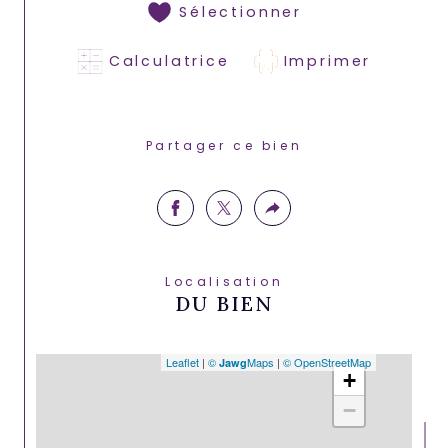
Sélectionner
Calculatrice
Imprimer
Partager ce bien
Localisation
DU BIEN
Leaflet
|
©
Maps
|
© OpenStreetMap
Jawg
+
−