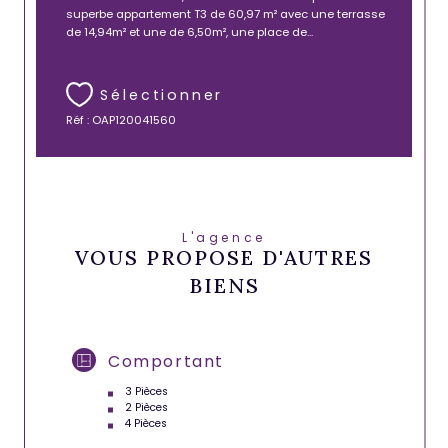
superbe appartement T3 de 60,97 m² avec une terrasse
de 14,94m² et une de 6,50m², une place de...
Sélectionner
Réf : OAP120041560
L'agence
VOUS PROPOSE D'AUTRES
BIENS
Comportant
3 Pièces
2 Pièces
4 Pièces