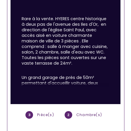
Rare à la vente. HYERES centre historique 
à deux pas de l'avenue des Iles d'Or,  en 
direction de l'église Saint Paul, avec 
accès aisé en voiture charmante 
maison de ville de 3 pièces . Elle 
comprend : salle à manger avec cuisine, 
salon, 2 chambre, salle d'eau avec WC. 
Toutes les pièces sont ouvertes sur une 
vaste terrasse de 24m².
Un grand garage de près de 50m² 
permettant d'accueillir voiture, deux 
roues, espace de stockage, complète 
l'ensemble.
Pour un pied à terre facile à vivre ou une 
habitation principale atypique.
Pièce(s)
Chambre(s)
3
2