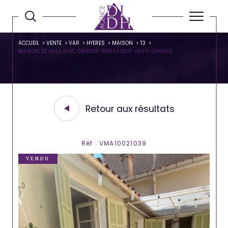
ACCUEIL
VENTE
VAR
HYERES
MAISON
T3
MAISON DE VILLE AVEC GRANDE TERRASSE ET VASTE GARAGE
Retour aux résultats
Réf : VMA10021039
VENDU