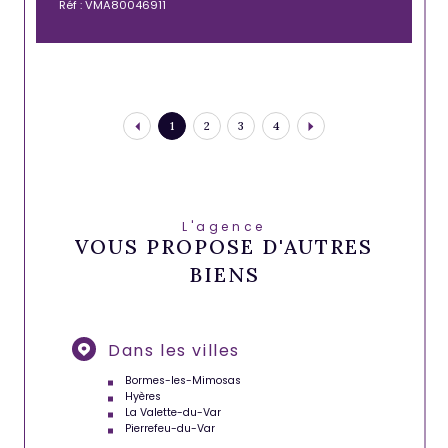
Réf : VMA80046911
1
2
3
4
L'agence
VOUS PROPOSE D'AUTRES
BIENS
Dans les villes
Bormes-les-Mimosas
Hyères
La Valette-du-Var
Pierrefeu-du-Var