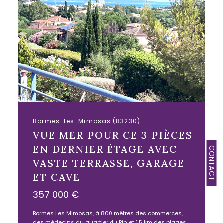
Bormes-les-Mimosas (83230)
VUE MER POUR CE 3 PIÈCES
EN DERNIER ÉTAGE AVEC
CONTACT
VASTE TERRASSE, GARAGE
ET CAVE
357 000 €
Bormes Les Mimosas, à 800 mètres des commerces,
des médecins du quartier du Pin et 1,5 km des plages