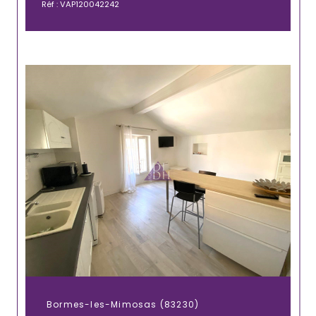
Réf : VAP120042242
Bormes-les-Mimosas (83230)