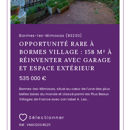
Bormes-les-Mimosas (83230)
OPPORTUNITÉ RARE À
BORMES VILLAGE : 158 M² À
RÉINVENTER AVEC GARAGE
ET ESPACE EXTÉRIEUR
535 000 €
Bormes-les-Mimosas, situé au cœur de l’une des plus
belles baies du monde et classé parmi les Plus Beaux
Villages de France avec son label 4... Les...
Sélectionner
Réf : VMA120045211