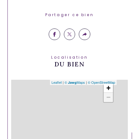
Partager ce bien
Localisation
DU BIEN
Leaflet
|
©
Maps
|
© OpenStreetMap
Jawg
+
−