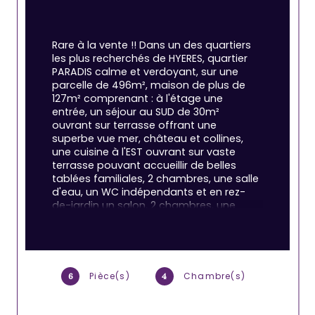
Rare à la vente !! Dans un des quartiers 
les plus recherchés de HYERES, quartier 
PARADIS calme et verdoyant, sur une 
parcelle de 496m², maison de plus de 
127m² comprenant : à l'étage une 
entrée, un séjour au SUD de 30m² 
ouvrant sur terrasse offrant une 
superbe vue mer, château et collines, 
une cuisine à l'EST ouvrant sur vaste 
terrasse pouvant accueillir de belles 
tablées familiales, 2 chambres, une salle 
d'eau, un WC indépendants et en rez-
de-jardin un salon, 2 chambres, une 
salle d'eau avec WC, une buanderie. Le 
rez-de-jardin dispose aussi d'une 
terrasse avec vue. Les deux niveaux 
peuvent être reliés par l'intérieur.
Pièce(s)
Chambre(s)
6
4
Un garage de 20m² complète 
l'ensemble. Le jardin arboré accueille 