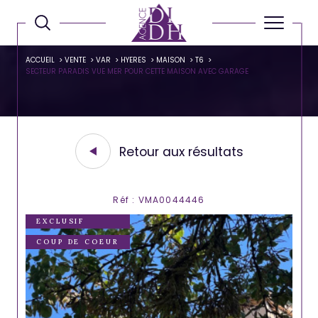
ACCUEIL
VENTE
VAR
HYERES
MAISON
T6
SECTEUR PARADIS VUE MER POUR CETTE MAISON AVEC GARAGE
Retour aux résultats
Réf : VMA0044446
EXCLUSIF
COUP DE COEUR