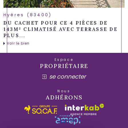
Hyères (83400)
DU CACHET POUR CE 4 PIÈCES DE
143M² CLIMATISÉ AVEC TERRASSE DE
PLUS...
Voir le bien
Espace
PROPRIÉTAIRE
se connecter
Nous
ADHÉRONS