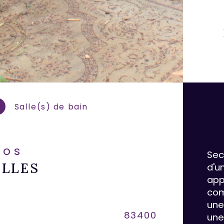
Salle(s) de bain
fos
Sec
ELLES
d'u
app
com
une
Caracté
83400
No
une