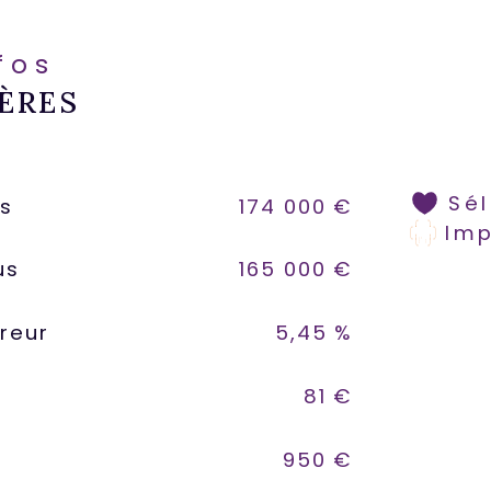
nfos
ÈRES
Sé
us
174 000 €
Im
us
165 000 €
reur
5,45 %
81 €
950 €