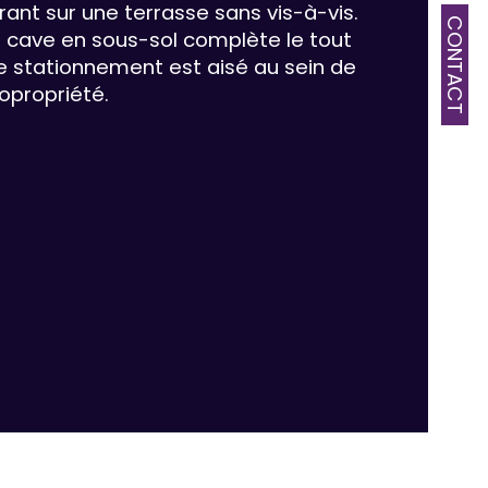
rant sur une terrasse sans vis-à-vis. 
CONTACT
 cave en sous-sol complète le tout 
censeur
le stationnement est aisé au sein de 
copropriété.
e
de salle de bains