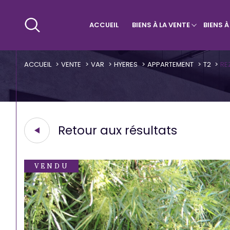
ACCUEIL
BIENS À LA VENTE
BIENS 
Maisons & Villas
Villa
Qui sommes-nous ?
Appa
ACCUEIL
VENTE
VAR
HYERES
APPARTEMENT
T2
RE
Retour aux résultats
VENDU