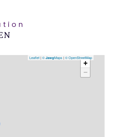
ation
EN
Leaflet
|
©
Maps
|
© OpenStreetMap
Jawg
+
−