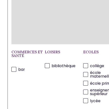
COMMERCES ET
LOISIRS
ECOLES
SANTÉ
bibliothèque
collège
bar
école
maternell
école pri
enseigne
supérieur
lycée