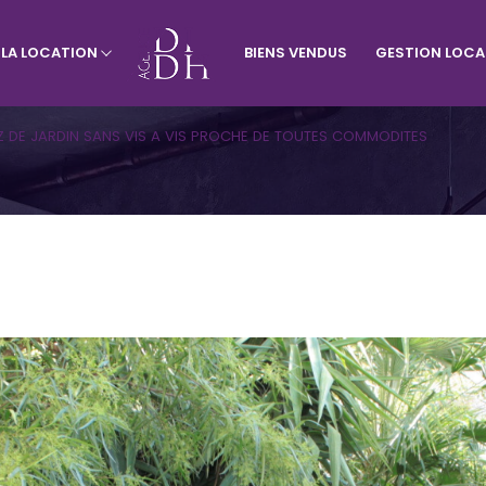
À LA LOCATION
BIENS VENDUS
GESTION LOCA
rtement
Visiter le site de l'agence du vill
Appartement
Terrains
Z DE JARDIN SANS VIS A VIS PROCHE DE TOUTES COMMODITES