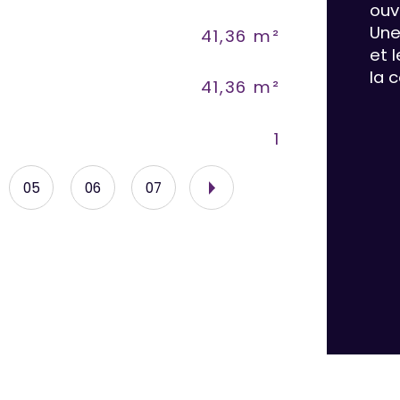
ouv
Une
41,36 m²
As
et 
la 
41,36 m²
Vu
1
Nb 
05
06
07