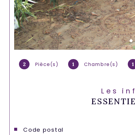
Pièce(s)
Chambre(s)
2
1
1
Les in
ESSENTI
Caractéristiques
Valeurs
Code postal