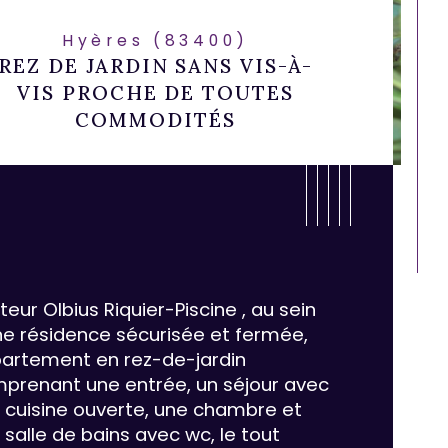
Hyères (83400)
REZ DE JARDIN SANS VIS-À-
VIS PROCHE DE TOUTES
COMMODITÉS
teur Olbius Riquier-Piscine , au sein 
ne résidence sécurisée et fermée, 
artement en rez-de-jardin  
prenant une entrée, un séjour avec 
 cuisine ouverte, une chambre et 
ristiques
Valeurs
mbre de pièces
 salle de bains avec wc, le tout 