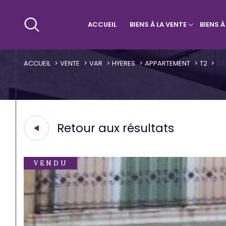
ACCUEIL
BIENS À LA VENTE
BIENS 
Maisons & Villas
Villa
Qui sommes-nous ?
Appa
ACCUEIL
VENTE
VAR
HYERES
APPARTEMENT
T2
DA
Retour aux résultats
VENDU