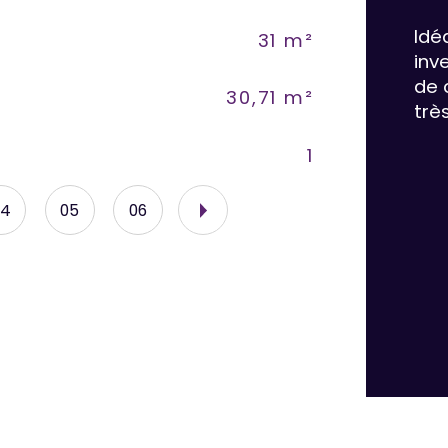
Idé
31 m²
Et
inv
de 
30,71 m²
No
trè
1
As
04
05
06