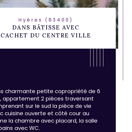
Hyères (83400)
DANS BÂTISSE AVEC
CACHET DU CENTRE VILLE
s charmante petite copropriété de 6 
s, appartement 2 pièces traversant 
prenant sur le sud la pièce de vie 
c cuisine ouverte et côté cour au 
me la chambre avec placard, la salle 
ristiques
Valeurs
mbre de pièces
bains avec WC.