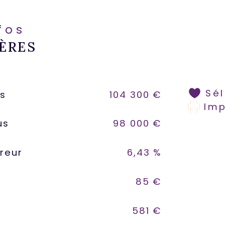
nfos
ÈRES
Sé
us
104 300 €
Im
us
98 000 €
reur
6,43 %
85 €
581 €