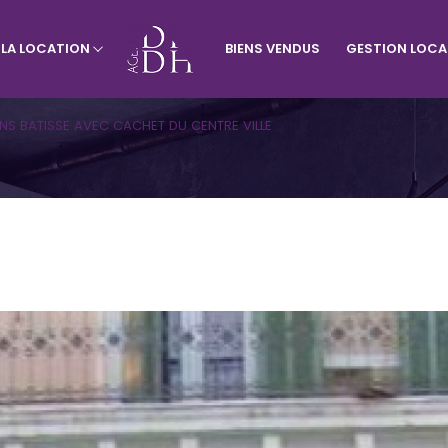
À LA LOCATION
BIENS VENDUS
GESTION LOCA
rtement
Visiter le site de l'agence du vill
Appartement
Terrains
NS BATISSE AVEC CACHET DU CENTRE VILLE