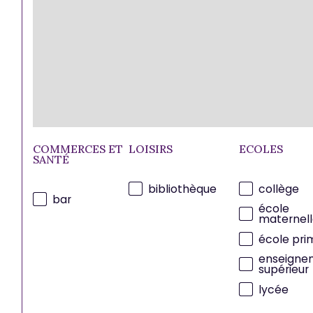
COMMERCES ET
LOISIRS
ECOLES
SANTÉ
bibliothèque
collège
bar
école
maternell
école pri
enseigne
supérieur
lycée