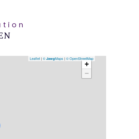
ation
EN
Leaflet
|
©
Maps
|
© OpenStreetMap
Jawg
+
−