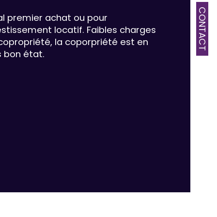
CONTACT
al premier achat ou pour 
age
estissement locatif. Faibles charges 
copropriété, la coporpriété est en 
mbre de niveaux
s bon état.
censeur