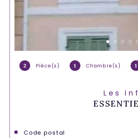
Pièce(s)
Chambre(s)
2
1
1
Les in
ESSENTI
Caractéristiques
Valeurs
Code postal