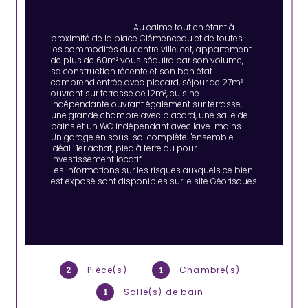
                                        Au calme tout en étant à 
proximité de la place Clémenceau et de toutes 
les commodités du centre ville, cet, appartement 
de plus de 60m² vous séduira par son volume, 
sa construction récente et son bon état. Il 
comprend entrée avec placard, séjour de 27m² 
ouvrant sur terrasse de 12m², cuisine 
indépendante ouvrant également sur terrasse, 
une grande chambre avec placard, une salle de 
bains et un WC indépendant avec lave-mains. 
Un garage en sous-sol complète l'ensemble.

Idéal : 1er achat, pied à terre ou pour 
investissement locatif.

Les informations sur les risques auxquels ce bien 
est exposé sont disponibles sur le site Géorisques

Pièce(s)
Chambre(s)
2
1
Salle(s) de bain
1