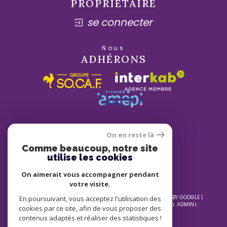
PROPRIÉTAIRE
se connecter
Nous
ADHÉRONS
On en reste là
Comme beaucoup, notre site
utilise les cookies
On aimerait vous accompagner pendant
votre visite.
© 2026 | TOUS DROITS RÉSERVÉS | TRADUCTION POWERED BY GOOGLE |
En poursuivant, vous acceptez l'utilisation des
NOS HONORAIRES
PLAN DU SITE
MENTIONS LÉGALES
ADMIN
cookies par ce site, afin de vous proposer des
NOS LIENS
POLITIQUE RGPD
COOKIES
contenus adaptés et réaliser des statistiques !