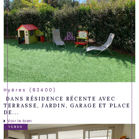
Hyères (83400)
DANS RÉSIDENCE RÉCENTE AVEC
TERRASSE, JARDIN, GARAGE ET PLACE
DE...
Voir le bien
VENDU