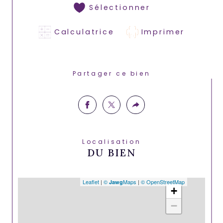
Sélectionner
Calculatrice
Imprimer
Partager ce bien
Localisation
DU BIEN
Leaflet
|
©
Maps
|
© OpenStreetMap
Jawg
+
−