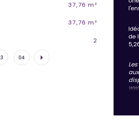
Une
37,76 m²
Vu
l'e
37,76 m²
Mo
Idé
de 
2
Ty
5,2
03
04
Les
aux
dis
www