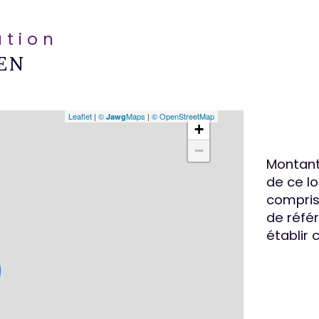
ation
EN
Leaflet
|
©
Maps
|
© OpenStreetMap
Jawg
+
−
Montant
de ce l
compris 
de référ
établir 