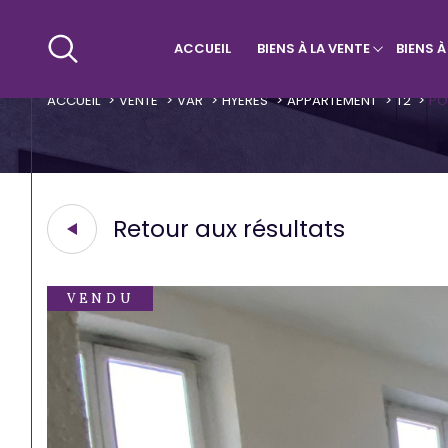
ACCUEIL
BIENS À LA VENTE
BIENS 
Maisons & Villas
Villa
Qui sommes-nous ?
Appa
ACCUEIL
VENTE
VAR
HYERES
APPARTEMENT
T2
PO
Retour aux résultats
VENDU