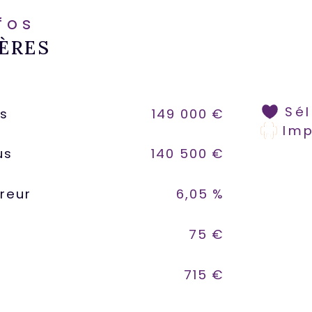
nfos
ÈRES
Sé
us
149 000 €
Im
us
140 500 €
reur
6,05 %
75 €
715 €