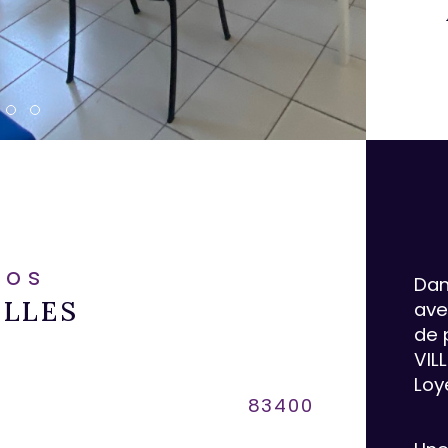
fos
Dan
ELLES
ave
de 
VIL
Loy
Caracté
83400
As