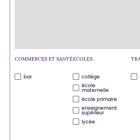
COMMERCES ET SANTÉ
ECOLES
TR
bar
collège
école
maternelle
école primaire
enseignement
supérieur
lycée