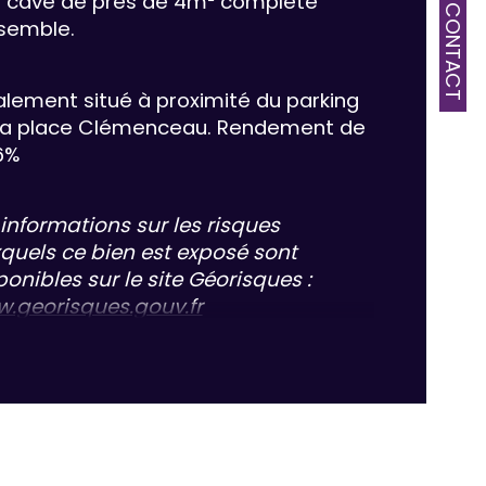
 cave de près de 4m² complète 
CONTACT
e
nsemble.
de de chauffage
alement situé à proximité du parking 
la place Clémenceau. Rendement de 
pe de chauffage
6%
 informations sur les risques 
quels ce bien est exposé sont 
ponibles sur le site Géorisques : 
.georisques.gouv.fr