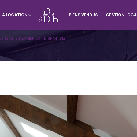
À LA LOCATION
BIENS VENDUS
GESTION LOCA
rtement
Visiter le site de l'agence du vill
Appartement
Terrains
LLA LEONIE DERNIER LOT DISPONIBLE