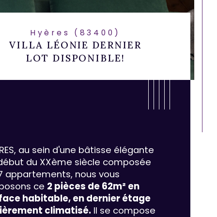
Hyères (83400)
VILLA LÉONIE DERNIER
LOT DISPONIBLE!
RES, au sein d'une bâtisse élégante 
début du XXème siècle composée 
7 appartements, nous vous 
posons ce 
2 pièces de 62m² en 
face habitable, en dernier étage 
ristiques
Valeurs
mbre de pièces
ièrement climatisé.
 Il se compose 