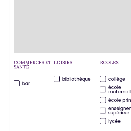
COMMERCES ET
LOISIRS
ECOLES
SANTÉ
bibliothèque
collège
bar
école
maternell
école pri
enseigne
supérieur
lycée