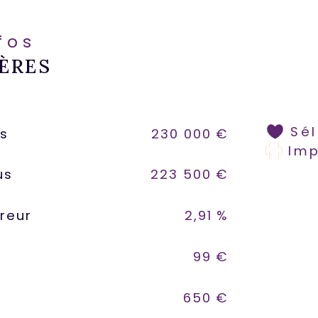
Les
nfos
aux
ÈRES
dis
www
Sé
us
230 000 €
Im
us
223 500 €
reur
2,91 %
99 €
650 €