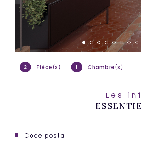
Pièce(s)
Chambre(s)
2
1
Les in
ESSENTI
Caractéristiques
Valeurs
Code postal