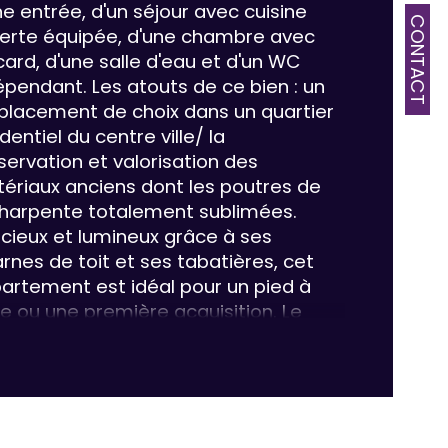
ne entrée, d'un séjour avec cuisine 
CONTACT
erte équipée, d'une chambre avec 
age
card, d'une salle d'eau et d'un WC 
épendant. Les atouts de ce bien : un 
censeur
lacement de choix dans un quartier 
dentiel du centre ville/ la 
de salle d'eau
servation et valorisation des 
ériaux anciens dont les poutres de 
charpente 
totalement sublimées. 
cieux et lumineux grâce à ses 
arnes de toit et ses tabatières, cet 
artement est idéal pour un pied à 
re ou une première acquisition. Le 
tionnement est aisé à proximité 
c possibilité de prendre un 
nnement au parking indigo tout 
che. Ascenseur jusqu'à l'étage 
rieur.