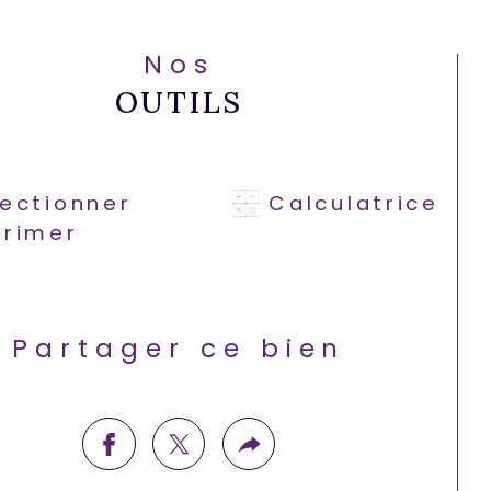
 informations sur les risques 
Nos
quels ce bien est exposé sont 
OUTILS
ponibles sur le site Géorisques : 
.georisques.gouv.fr
lectionner
Calculatrice
primer
Partager ce bien