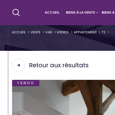
ACCUEIL
BIENS À LA VENTE
BIENS 
Maisons & Villas
Villa
Qui sommes-nous ?
Appa
ACCUEIL
VENTE
VAR
HYERES
APPARTEMENT
T2
VI
Retour aux résultats
VENDU