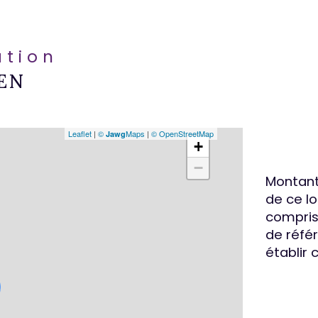
ation
EN
Leaflet
|
©
Maps
|
© OpenStreetMap
Jawg
+
−
Montant
de ce l
compris 
de référ
établir 