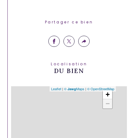
Partager ce bien
Localisation
DU BIEN
Leaflet
|
©
Maps
|
© OpenStreetMap
Jawg
+
−