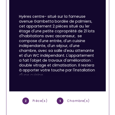
Hyères centre- situé sur la fameuse 
avenue Gambetta bordée de palmiers, 
cet appartement 2 pièces situé au 1er 
étage d'une petite copropriété de 21 lots 
d'habitations avec ascenseur,  se 
compose d'une entrée, d'un cuisine 
indépendante, d'un séjour, d'une 
chambre, avec sa salle d'eau attenante 
et d'un WC indépendant. L'appartement 
a fait l'objet de travaux d'amélioration : 
double vitrage et climatisation. Il restera 
à apporter votre touche par l'installation 
d'une cuisine.
Une cave complète l'ensemble. Bien 
idéal pour de l'investissement locatif ou 
pour un pied à terre en coeur de ville.
Pièce(s)
Chambre(s)
2
1
Les informations sur les risques auxquels 
ce bien est exposé sont disponibles sur 