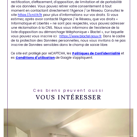
rectification, d’effacement, d’opposition, de limitation et de portabilité
de vos données. Vous pouvez retirer votre consentement à tout
moment en contactant directement l’Agence / Le Réseau. Consultez le
site
https://cnil.fr/fr
pour plus d’informations sur vos droits. Si vous
estimez, après avoir contacté l'Agence / le Réseau, que vos droits «
Informatique et Libertés » ne sont pas respectés, vous pouvez adresser
une réclamation à la CNIL. Nous vous informons de l’existence de la
liste d'opposition au démarchage téléphonique « Bloctel », sur laquelle
vous pouvez vous inscrire ici :
https://www.bloctel.gouv.fr
. Dans le cadre
de la protection des Données personnelles, nous vous invitons à ne pas
inscrire de Données sensibles dans le champ de saisie libre.
Ce site est protégé par reCAPTCHA, les
Politiques de Confidentialité
et
es
Conditions d'utilisation
de Google s'appliquent.
Ces biens peuvent aussi
VOUS INTÉRESSER