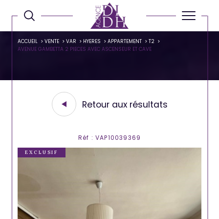
ACCUEIL
VENTE
VAR
HYERES
APPARTEMENT
T2
AVENUE GAMBETTA 2 PIECES AVEC ASCENSEUR ET CAVE
Retour aux résultats
Réf : VAP10039369
EXCLUSIF