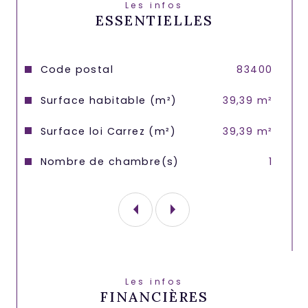
Les infos
le site Géorisques : georisques. gouv. fr.
ESSENTIELLES
Caractéristiques
Valeurs
Code postal
83400
Surface habitable (m²)
39,39 m²
Surface loi Carrez (m²)
39,39 m²
Nombre de chambre(s)
1
Les infos
FINANCIÈRES