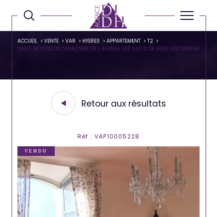
ACCUEIL
VENTE
VAR
HYERES
APPARTEMENT
T2
DANS BATISSE DE CARACTERE DE L AVENUE DES ILES D OR AVEC ASCENSEUR
Retour aux résultats
Réf : VAP10005228
VENDU