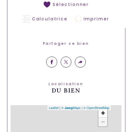
Sélectionner
Calculatrice
Imprimer
Partager ce bien
Localisation
DU BIEN
Leaflet
|
©
Maps
|
© OpenStreetMap
Jawg
+
−