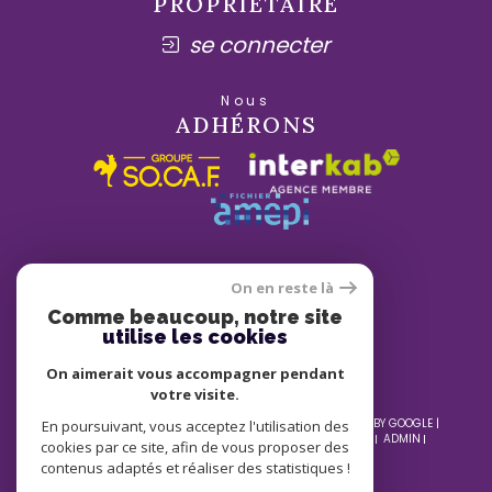
PROPRIÉTAIRE
se connecter
Nous
ADHÉRONS
On en reste là
Comme beaucoup, notre site
utilise les cookies
On aimerait vous accompagner pendant
votre visite.
© 2026 | TOUS DROITS RÉSERVÉS | TRADUCTION POWERED BY GOOGLE |
En poursuivant, vous acceptez l'utilisation des
NOS HONORAIRES
PLAN DU SITE
MENTIONS LÉGALES
ADMIN
cookies par ce site, afin de vous proposer des
NOS LIENS
POLITIQUE RGPD
COOKIES
contenus adaptés et réaliser des statistiques !