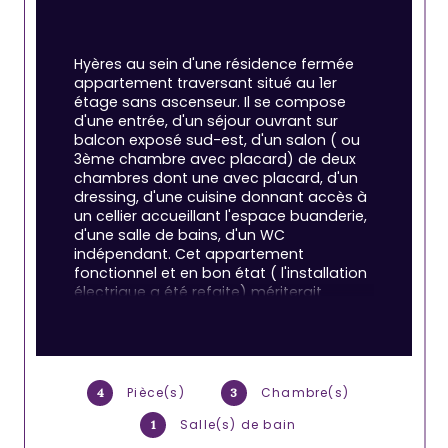
Hyères au sein d'une résidence fermée 
appartement traversant situé au 1er 
étage sans ascenseur. Il se compose 
d'une entrée, d'un séjour ouvrant sur 
balcon exposé sud-est, d'un salon ( ou 
3ème chambre avec placard) de deux 
chambres dont une avec placard, d'un 
dressing, d'une cuisine donnant accès à 
un cellier accueillant l'espace buanderie, 
d'une salle de bains, d'un WC 
indépendant. Cet appartement 
fonctionnel et en bon état ( l'installation 
électrique a été refaite) mériterait 
quelques améliorations comme l' 
installation du double vitrage et le 
rafraichissement de la salle d'eau.
Pièce(s)
Chambre(s)
4
3
La copropriété est bien entretenue. 
Situation idéale proche de toutes les 
Salle(s) de bain
1
commodités, ce bien convient 