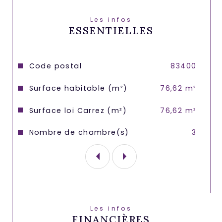
parfaitement à des primo-accédants.
Les infos
Les informations sur les risques auxquels 
ESSENTIELLES
ce bien est exposé sont disponibles sur 
le site Géorisques : 
www.georisques.gouv.fr.
Caractéristiques
Valeurs
Code postal
83400
Surface habitable (m²)
76,62 m²
Surface loi Carrez (m²)
76,62 m²
Nombre de chambre(s)
3
Les infos
FINANCIÈRES