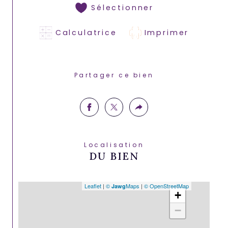
Sélectionner
Calculatrice
Imprimer
Partager ce bien
Localisation
DU BIEN
Leaflet
|
©
Maps
|
© OpenStreetMap
Jawg
+
−