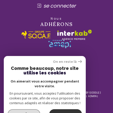
se connecter
Nous
ADHÉRONS
On en reste là
Comme beaucoup, notre site
utilise les cookies
On aimerait vous accompagner pendant
votre visite.
© 2026 | TOUS DROITS RÉSERVÉS | TRADUCTION POWERED BY GOOGLE |
En poursuivant, vous acceptez l'utilisation des
NOS HONORAIRES
PLAN DU SITE
MENTIONS LÉGALES
ADMIN
cookies par ce site, afin de vous proposer des
NOS LIENS
POLITIQUE RGPD
COOKIES
contenus adaptés et réaliser des statistiques !