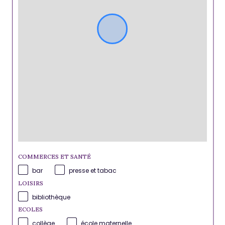
COMMERCES ET SANTÉ
bar
presse et tabac
LOISIRS
bibliothèque
ECOLES
collège
école maternelle