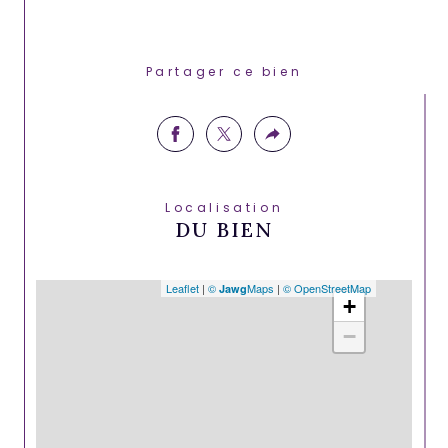
Partager ce bien
Localisation
DU BIEN
Leaflet
|
©
Maps
|
© OpenStreetMap
Jawg
+
−