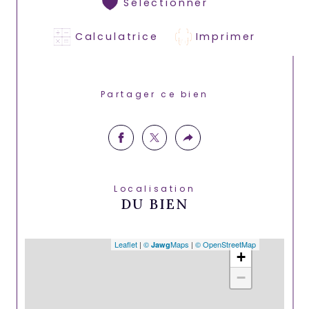
Sélectionner
Calculatrice
Imprimer
Partager ce bien
Localisation
DU BIEN
Leaflet
|
©
Maps
|
© OpenStreetMap
Jawg
+
−