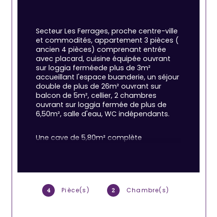
Secteur Les Ferrages, proche centre-ville 
et commodités, appartement 3 pièces ( 
ancien 4 pièces) comprenant entrée 
avec placard, cuisine équipée ouvrant 
sur loggia ferméede plus de 3m² 
accueillant l'espace buanderie, un séjour 
double de plus de 26m² ouvrant sur 
balcon de 5m², cellier, 2 chambres 
ouvrant sur loggia fermée de plus de 
6,50m², salle d'eau, WC indépendants.
Une cave de 5,80m² complète 
l'ensemble. stationnement aisé au sein 
de la copropriété. L'appartemement a 
fait l'objet de premiers travaux 
d'améliorations ( double vitrage sur 
séjour et cuisine, volets roulants 
Pièce(s)
Chambre(s)
4
2
électriques sur séjour, climatisation sur 
séjour) qui pourront être complétés.