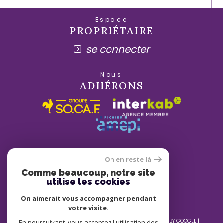
Espace
PROPRIÉTAIRE
se connecter
Nous
ADHÉRONS
On en reste là
Comme beaucoup, notre site
utilise les cookies
On aimerait vous accompagner pendant
votre visite.
© 2026 | TOUS DROITS RÉSERVÉS | TRADUCTION POWERED BY GOOGLE |
En poursuivant, vous acceptez l'utilisation des