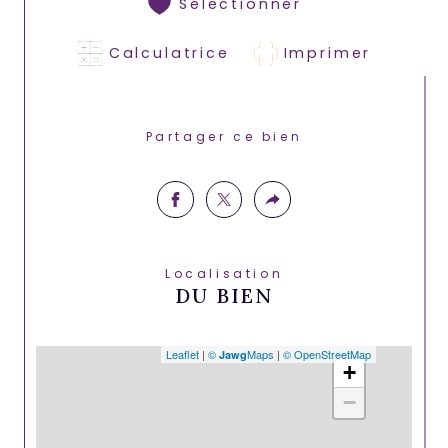
Sélectionner
Calculatrice
Imprimer
Partager ce bien
Localisation
DU BIEN
Leaflet
|
©
Maps
|
© OpenStreetMap
Jawg
+
−