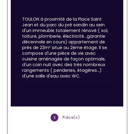
TOULON à proximité de la Place Saint 
Jean et du parc du pré sandin au sein 
d'un immeuble totalement rénové ( sol, 
toiture, plomberie, électricité...garantie 
décennale en cours) appartement de 
près de 23m² situé au 2ème étage. Il se 
compose d'une pièce de vie avec 
cuisine aménagée de façon optimale, 
d'un coin nuit avec des très nombreux 
rangements ( penderies, étagères...) 
d'une salle d'eau avec WC.
L'appartement a été pensé pour que 
l'on s'y sente bien : parfait état et 
décoration et aménagements soignés.
Pour un pied à terre coconning dans une 
Pièce(s)
1
ville universitaire chargée d'histoire mais 
également pour de la location annuelle 
ou encore saisonnière avec rendement 