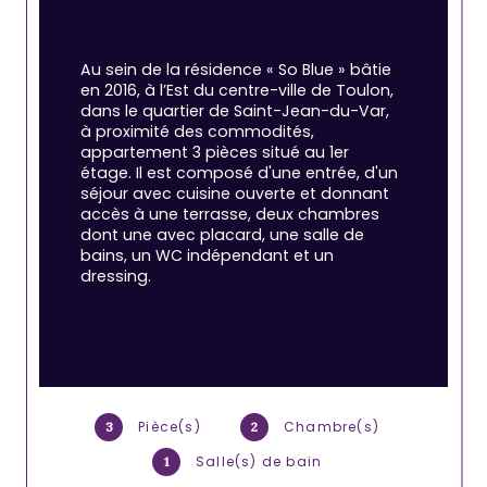
Au sein de la résidence « So Blue » bâtie 
en 2016, à l’Est du centre-ville de Toulon, 
dans le quartier de Saint-Jean-du-Var, 
à proximité des commodités, 
appartement 3 pièces situé au 1er 
étage. Il est composé d'une entrée, d'un 
séjour avec cuisine ouverte et donnant 
accès à une terrasse, deux chambres 
dont une avec placard, une salle de 
bains, un WC indépendant et un 
dressing.
Un garage double complète l'ensemble.
Les plus : résidence soignée à 
l'architecture contemporaine 
composée de deux bâtiments avec 
Pièce(s)
Chambre(s)
3
2
patio de verdure intèrieur et 
Salle(s) de bain
1
appartement labellisé BBC RT 2012, 
garantissant des consommations 