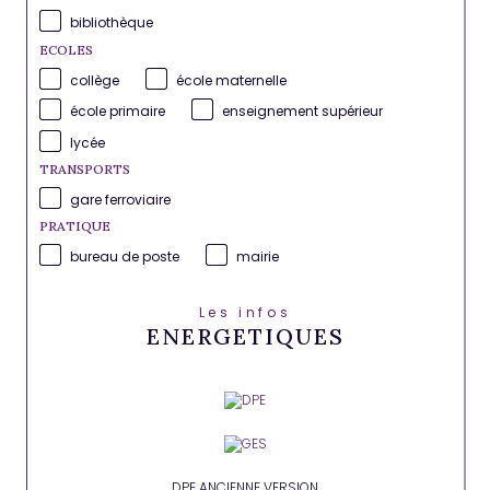
bibliothèque
ECOLES
collège
école maternelle
école primaire
enseignement supérieur
lycée
TRANSPORTS
gare ferroviaire
PRATIQUE
bureau de poste
mairie
Les infos
ENERGETIQUES
DPE ANCIENNE VERSION