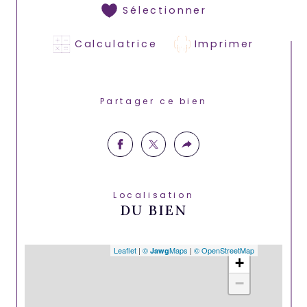
Sélectionner
Calculatrice
Imprimer
Partager ce bien
Localisation
DU BIEN
Leaflet
|
©
Maps
|
© OpenStreetMap
Jawg
+
−