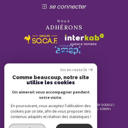
se connecter
Nous
ADHÉRONS
On en reste là
Comme beaucoup, notre site
utilise les cookies
On aimerait vous accompagner pendant
votre visite.
© 2026 | TOUS DROITS RÉSERVÉS | TRADUCTION POWERED BY GOOGLE |
En poursuivant, vous acceptez l'utilisation des
NOS HONORAIRES
PLAN DU SITE
MENTIONS LÉGALES
ADMIN
cookies par ce site, afin de vous proposer des
NOS LIENS
POLITIQUE RGPD
COOKIES
contenus adaptés et réaliser des statistiques !