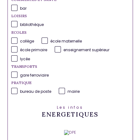
bar
LOISIRS
bibliothèque
ECOLES
collège
école maternelle
école primaire
enseignement supérieur
lycée
TRANSPORTS
gare ferroviaire
PRATIQUE
bureau de poste
mairie
Les infos
ENERGETIQUES