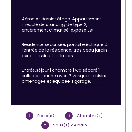
4ème et dernier étage. Appartement 
meublé de standing de type 2, 
entièrement climatisé, exposé Est.
Résidence sécurisée, portail eléctrique à 
l'entrée de la résidence, trés beau jardin 
avec bassin et palmiers.
Entrée,séjour,1 chambre,1 wc séparé,1 
salle de douche avec 2 vasques, cuisine 
aménagée et équipée, 1 garage.
Situé proche centre (13 rue Eugénie).
Equipements : Lave vaisselle, lave linge, 
plaque électrique, hotte, four, micro 
Pièce(s)
Chambre(s)
2
1
onde, réfrigérateur 
Salle(s) de bain
2
congélateur,internet,climatisation.