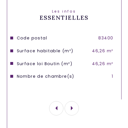
Loyer 985€ charges comprises ( 
Les infos
compris dans les charges : Chauffage, 
ESSENTIELLES
entretien annuel de la climatisation et 
production d'eau chaude, Internet et 
télévision )
Caractéristiques
Valeurs
Code postal
83400
Electricité et eau froide " individuel"
Surface habitable (m²)
46,26 m²
Disponible le 1er Septembre
Surface loi Boutin (m²)
46,26 m²
Frais d'agence 600€.
Nombre de chambre(s)
1