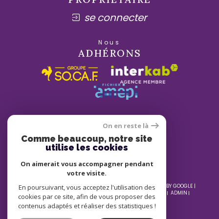
se connecter
Nous
ADHÉRONS
On en reste là
Comme beaucoup, notre site
utilise les cookies
On aimerait vous accompagner pendant
votre visite.
© 2026 | TOUS DROITS RÉSERVÉS | TRADUCTION POWERED BY GOOGLE |
En poursuivant, vous acceptez l'utilisation des
NOS HONORAIRES
PLAN DU SITE
MENTIONS LÉGALES
ADMIN
cookies par ce site, afin de vous proposer des
NOS LIENS
POLITIQUE RGPD
COOKIES
contenus adaptés et réaliser des statistiques !