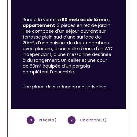
Rare à la vente, à
 50 mètres de la mer, 
appartement 
 3 pièces en rez de jardin . 
Il se compose d'un séjour ouvrant sur 
terrasse plein sud d'une surface de 
20m², d'une cuisine, de deux chambres 
avec placard, d'une salle d'eau, d'un WC 
indépendant, d'une mezzanine destinée 
à du rangement. Un cellier et une cour 
de 50m² équipée d'un pergola 
complètent l'ensemble.
Une place de stationnement privative 
est vendue également .
Les informations sur les risques auxquels 
ce bien est exposé sont disponibles sur le 
site Géorisques : 
www.georisques.gouv.fr
Pièce(s)
Chambre(s)
3
2