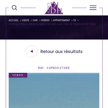
ACCUEIL
VENTE
VAR
HYERES
APPARTEMENT
T3
ATYPIQUE PIED A TERRE EN BORD DE MER AVEC 70M DE TERRASSE ET COUR
Retour aux résultats
Réf : VAP80027289
VENDU