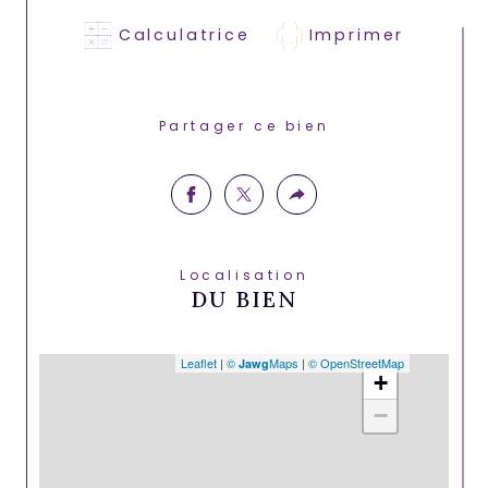
Calculatrice
Imprimer
Partager ce bien
Localisation
DU BIEN
Leaflet
|
©
Maps
|
© OpenStreetMap
Jawg
+
−