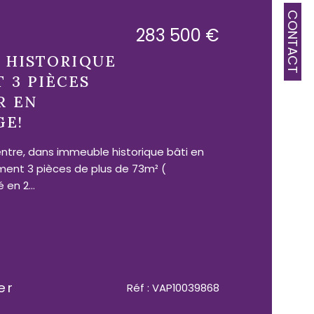
CONTACT
283 500 €
E HISTORIQUE
 3 PIÈCES
R EN
GE!
ntre, dans immeuble historique bâti en
ent 3 pièces de plus de 73m² (
en 2...
er
Réf : VAP10039868