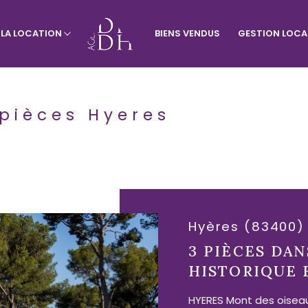
À LA LOCATION
BIENS VENDUS
GESTION LOCA
rtement
Visiter le site de l'agence du vill
Appartement
Terrains
 pièces Hyeres
Hyères (83400)
3 PIÈCES DAN
HISTORIQUE 
HYERES Mont des oiseau