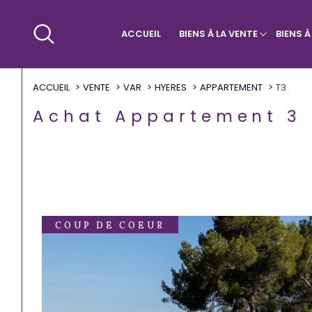
ACCUEIL
BIENS À LA VENTE
BIENS 
Maisons & Villas
Villa
Qui sommes-nous ?
Appa
ACCUEIL
VENTE
VAR
HYERES
APPARTEMENT
T3
Achat Appartement 3
COUP DE COEUR