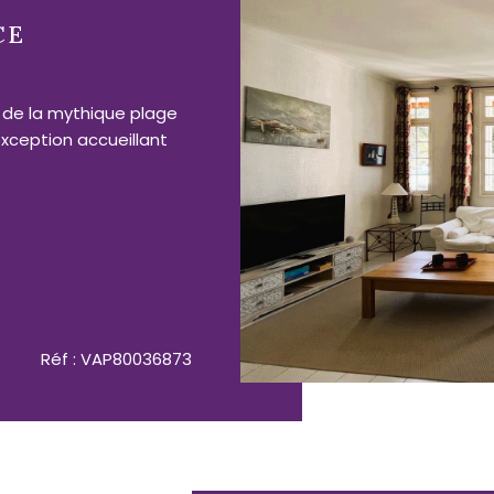
CE
s de la mythique plage
exception accueillant
Réf : VAP80036873