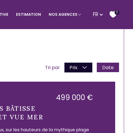
Langue
0
FR
TIVE
ESTIMATION
NOS AGENCES
age à Bormes
Programmes neufs
Date
Tri par
Prix
499 000 €
S BÂTISSE
ET VUE MER
x, sur les hauteurs de la mythique plage