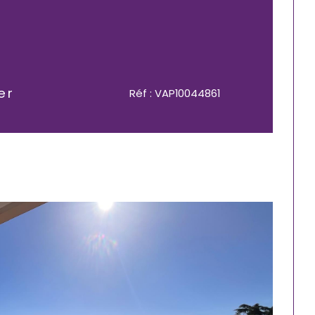
er
Réf : VAP10044861