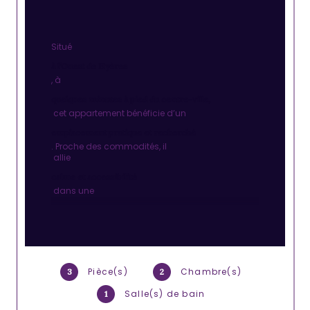
Situé 
à l’Ouest de Hyères
, à 
quelques minutes à pied du centre-ville, 
 cet appartement bénéficie d’un 
emplacement pratique et recherché
. Proche des commodités, il
 allie 
calme et accessibilité
 dans une 
résidence sécurisée avec ascenseur
.
Cet appartement de type T3 traversant 
Pièce(s)
Chambre(s)
de 57.53m2 carrez situé au 1er étage se 
3
2
compose:
Salle(s) de bain
1