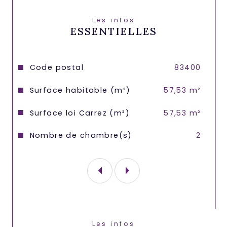
- d’une entrée
Les infos
ESSENTIELLES
- d’un séjour et d’une chambre ouvrant 
sur une belle Loggia de 12m2 offrant un 
aperçu sur la mer et une vue sur le 
chateau
Caractéristiques
Valeurs
Code postal
83400
e
-  d’une cuisine et d’une 2
 chambre 
Surface habitable (m²)
57,53 m²
ouvrant sur une  seconde loggia 
Surface loi Carrez (m²)
57,53 m²
- d’une salle de bain 
Nombre de chambre(s)
2
- d'un WC séparé.
L’appartement nécessitera quelques 
travaux de rafraichissement afin de 
révéler tout son potentiel
Un garage complète l’ensemble
Les infos