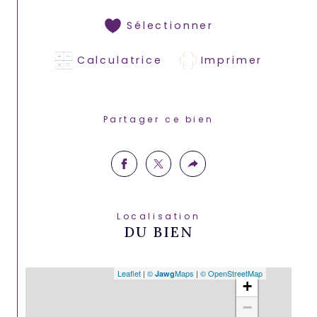
Sélectionner
Calculatrice
Imprimer
Partager ce bien
Localisation
DU BIEN
Leaflet
|
©
Maps
|
© OpenStreetMap
Jawg
+
−