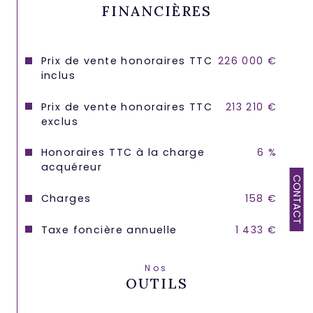
FINANCIÈRES
Actuellement loué
Prix de vente honoraires TTC
226 000 €
Congé pour vente délivré
inclus
Prix de vente honoraires TTC
213 210 €
Libre de toute occupation à partir du 5 
Novembre 2026
.
exclus
Honoraires TTC à la charge
6 %
Disponible pour visites dès 
acquéreur
maintenant
CONTACT
Charges
158 €
Les informations sur les risques auxquels 
Taxe foncière annuelle
1 433 €
ce bien est exposé sont disponibles sur 
le site Géorisques : 
www.georisques.gouv.fr
Nos
OUTILS
Les informations sur les risques auxquels ce bien 
est exposé sont disponibles sur le site 
Géorisques