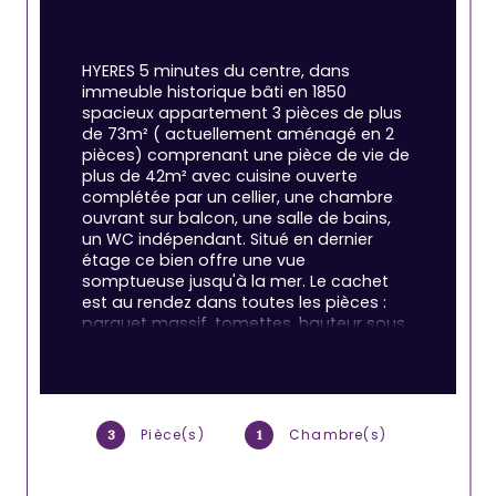
HYERES 5 minutes du centre, dans 
immeuble historique bâti en 1850 
spacieux appartement 3 pièces de plus 
de 73m² ( actuellement aménagé en 2 
pièces) comprenant une pièce de vie de 
plus de 42m² avec cuisine ouverte 
complétée par un cellier, une chambre 
ouvrant sur balcon, une salle de bains, 
un WC indépendant. Situé en dernier 
étage ce bien offre une vue 
somptueuse jusqu'à la mer. Le cachet 
est au rendez dans toutes les pièces : 
parquet massif, tomettes, hauteur sous 
plafond, Les huisseries sont en double 
vitrage et la climatisation a été 
installée.Sur le pallier un espace de 
rangement de 3,40m² ainsi que 2 caves 
en rez de chaussée (pour une surface 
Pièce(s)
Chambre(s)
3
1
totale de près de 5m²) complètent 
l'ensemble. Centre ville et toutes les 
commodités accessible à pieds.