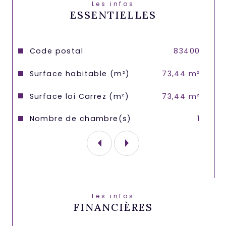
Les infos
ESSENTIELLES
Fort potentiel pour ce bien dont 
l'environnement privilégié est unique. 
Copropriété de 97 lots d'habitations.
Caractéristiques
Valeurs
Code postal
83400
 Les informations sur les risques 
Surface habitable (m²)
73,44 m²
auxquels ce bien est exposé sont 
disponibles sur le site Géorisques : 
www.georisques.gouv.fr.
Surface loi Carrez (m²)
73,44 m²
Nombre de chambre(s)
1
Les infos
FINANCIÈRES