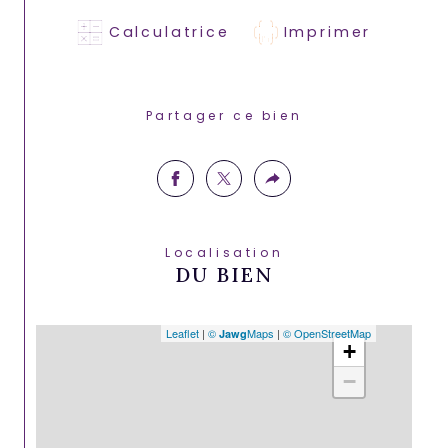
Calculatrice
Imprimer
Partager ce bien
Localisation
DU BIEN
Leaflet
|
©
Maps
|
© OpenStreetMap
Jawg
+
−