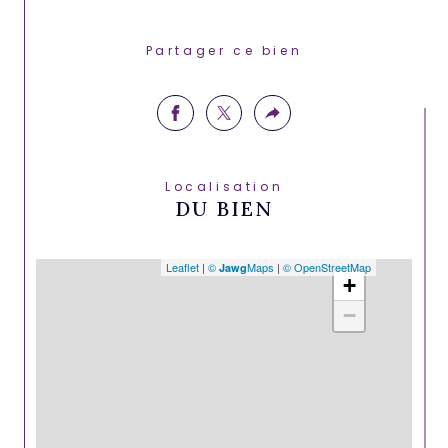
Partager ce bien
Localisation
DU BIEN
Leaflet
|
©
Maps
|
© OpenStreetMap
Jawg
+
−