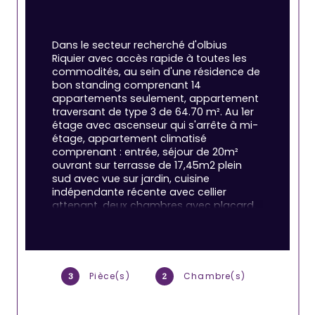
Dans le secteur recherché d'olbius 
Riquier avec accès rapide à toutes les 
commodités, au sein d'une résidence de 
bon standing comprenant 14 
appartements seulement, appartement 
traversant de type 3 de 64.70 m². Au 1er 
étage avec ascenseur qui s'arrête à mi-
étage, appartement climatisé 
comprenant : entrée, séjour de 20m² 
ouvrant sur terrasse de 17,45m2 plein 
sud avec vue sur jardin, cuisine 
indépendante récente avec cellier 
attenant, deux chambres avec placard, 
une salle d'eau rénovée et wc 
indépendants.
Cet appartement aménagé et équipé 
Pièce(s)
Chambre(s)
3
2
avec goût est en parfait état : double 
vitrage, volets roulants électriques, 
climatisation, installation électrique 