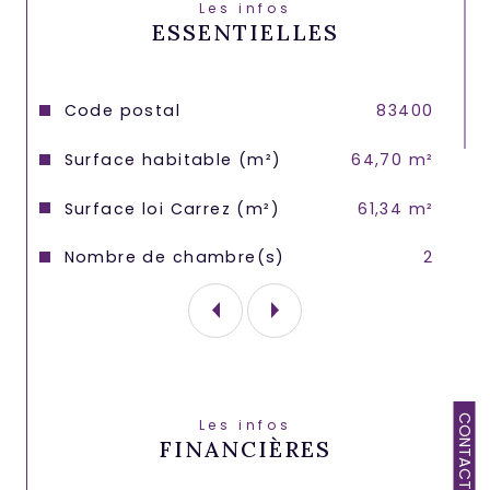
rénovée...
Les infos
ESSENTIELLES
Une place de stationnement privative 
au sein de la copropriété complète 
l'ensemble.
Caractéristiques
Valeurs
Code postal
83400
Les informations sur les risques auxquels 
Surface habitable (m²)
64,70 m²
ce bien est exposé sont disponibles sur 
le site Géorisques : georisques. gouv. fr.
Surface loi Carrez (m²)
61,34 m²
Nombre de chambre(s)
2
CONTACT
Les infos
FINANCIÈRES