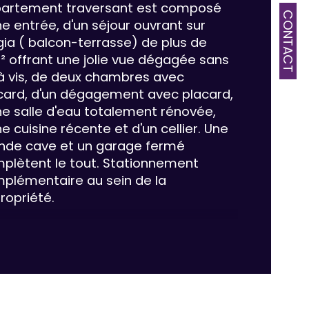
artement traversant est composé 
CONTACT
ne entrée, d'un séjour ouvrant sur 
age
gia ( balcon-terrasse) de plus de 
² offrant une jolie vue dégagée sans 
censeur
 à vis, de deux chambres avec 
card, d'un dégagement avec placard,
e
ne salle d'eau totalement rénovée, 
e cuisine récente et d'un cellier. Une 
nde cave et un garage fermé 
plètent le tout. Stationnement 
plémentaire au sein de la 
ropriété.
 état général : cuisine et salle d'eau 
entes, double vitrage, volets roulants 
triques sur le séjour..et sa situation 
sein d'un agréable espace vert au 