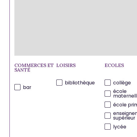
COMMERCES ET
LOISIRS
ECOLES
SANTÉ
bibliothèque
collège
bar
école
maternell
école pri
enseigne
supérieur
lycée