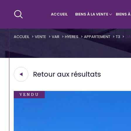
ACCUEIL
BIENS À LA VENTE
BIENS 
Maisons & Villas
Villa
Qui sommes-nous ?
Appa
ACCUEIL
VENTE
VAR
HYERES
APPARTEMENT
T3
DA
Retour aux résultats
VENDU