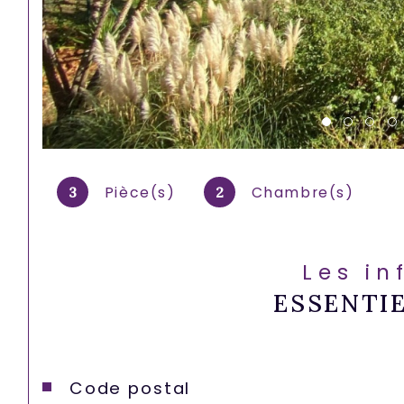
Pièce(s)
Chambre(s)
3
2
Les in
ESSENTI
Caractéristiques
Valeurs
Code postal