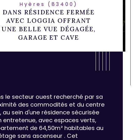
Hyères (83400)
DANS RÉSIDENCE FERMÉE
AVEC LOGGIA OFFRANT
UNE BELLE VUE DÉGAGÉE,
GARAGE ET CAVE
s le secteur ouest recherché par sa 
ximité des commodités et du centre 
le, au sein d'une résidence sécurisée 
n entretenue, avec espaces verts, 
artement de 64,50m² habitables au 
ristiques
Valeurs
mbre de pièces
 étage sans ascenseur . Cet 