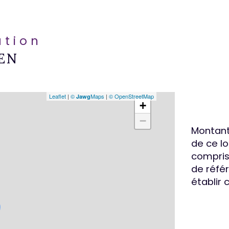
ation
EN
Leaflet
|
©
Maps
|
© OpenStreetMap
Jawg
+
−
Montant
de ce l
compris 
de référ
établir 