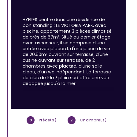
HYERES centre dans une résidence de 
bon standing : LE VICTORIA PARK, avec 
piscine, appartement 3 pièces climatisé 
de près de 57m². Situé au dernier étage 
avec ascenseur, il se compose d'une 
entrée avec placard, d'une pièce de vie 
de 20,50m² ouvrant sur terrasse, d'une 
cusine ouvrant sur terrasse, de 2 
chambres avec placard, d'une salle 
d'eau, d'un wc indépendant. La terrasse 
de plus de 10m² plein sud offre une vue 
dégagée jusqu'à la mer.
 Une place de stationnement en sous-
sol complète l'ensemble.
Pour un pied à terre, une occupation à 
Pièce(s)
Chambre(s)
3
2
l'année, ce bien s'adapte à toutes les 
situations, 
au sein d'une copropriété 
bien entretenue sans travaux à venir ( 