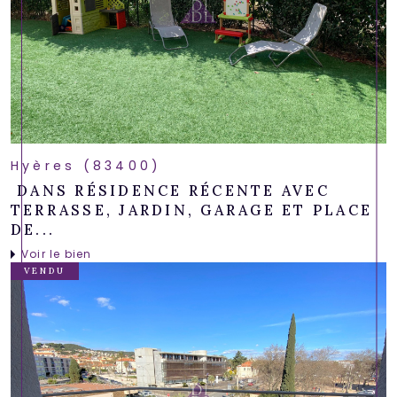
Hyères (83400)
DANS RÉSIDENCE RÉCENTE AVEC
TERRASSE, JARDIN, GARAGE ET PLACE
DE...
Voir le bien
VENDU