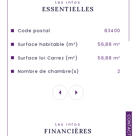
Les infos
ravalement récent)
ESSENTIELLES
Les informations sur les risques auxquels 
ce bien est exposé sont disponibles sur le 
Caractéristiques
Valeurs
Code postal
83400
site Géorisques : 
www.georisques.gouv.fr
Surface habitable (m²)
56,88 m²
Surface loi Carrez (m²)
56,88 m²
Nombre de chambre(s)
2
CONTACT
Les infos
FINANCIÈRES