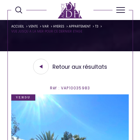
ACCUEIL
VENTE
VAR
HYERES
APPARTEMENT
T3
VUE JUSQU A LA MER POUR CE DERNIER ETAGE
Retour aux résultats
Réf : VAP10035983
VENDU