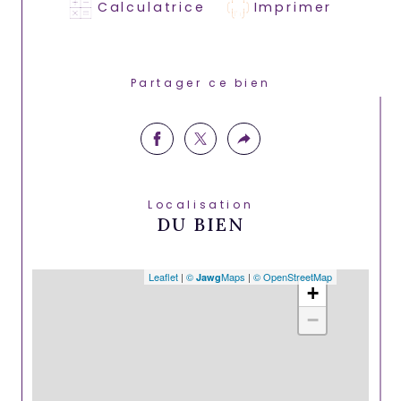
Calculatrice
Imprimer
Partager ce bien
Localisation
DU BIEN
Leaflet
|
©
Maps
|
© OpenStreetMap
Jawg
+
−