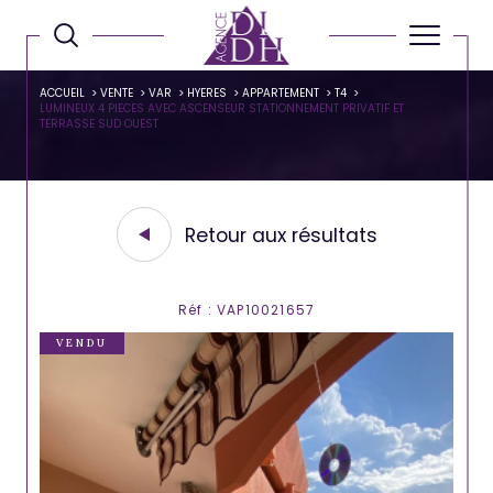
ACCUEIL
VENTE
VAR
HYERES
APPARTEMENT
T4
LUMINEUX 4 PIECES AVEC ASCENSEUR STATIONNEMENT PRIVATIF ET
TERRASSE SUD OUEST
Retour aux résultats
Réf : VAP10021657
VENDU