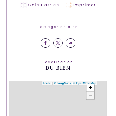
Calculatrice
Imprimer
Partager ce bien
Localisation
DU BIEN
Leaflet
|
©
Maps
|
© OpenStreetMap
Jawg
+
−