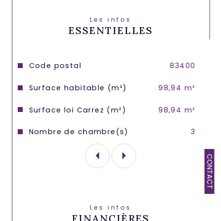
l'ensemble. Les charges incluent 
notamment l'eau froide et l'entretien 
Les infos
annuel de la chaudière individuelle au 
ESSENTIELLES
gaz.
Caractéristiques
Valeurs
Code postal
83400
Surface habitable (m²)
98,94 m²
Surface loi Carrez (m²)
98,94 m²
Nombre de chambre(s)
3
CONTACT
Les infos
FINANCIÈRES