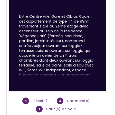
Entre Centre ville, Gare et Olbius Riquier, 
cet appartement de type T4 de 99m² 
traversant situé au 2ème étage avec 
ascenseur au sein de la résidence 
"Régence Park" (fermée, sécurisée, 
gardien, jardin intérieur), comprend : 
entrée , séjour ouvrant sur loggia-
terrasse cuisine ouvrant sur loggia qui 
accueille un cellier de 2m², trois 
chambres dont deux ouvrant sur loggia-
terrasse, salle de bains, salle d'eau avec 
WC, 2ème WC indépendant, espace 
buanderie-dressing. Cet appartement 
confortable est en bon état : baie en 
aluminium dans le séjour et la cuisine, 
sol uniforme, cuisine récente, installation 
électrique conforme....
Pièce(s)
Chambre(s)
4
3
Une place de stationnement en sous sol 
Salle(s) de bain
1
et un local vélo commun complètent 