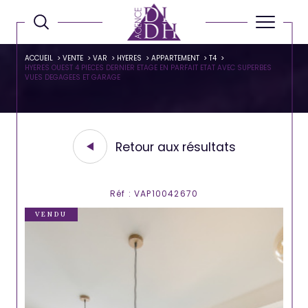
ACCUEIL
VENTE
VAR
HYERES
APPARTEMENT
T4
HYERES OUEST 4 PIECES DERNIER ETAGE EN PARFAIT ETAT AVEC SUPERBES
VUES DEGAGEES ET GARAGE
Retour aux résultats
Réf : VAP10042670
VENDU