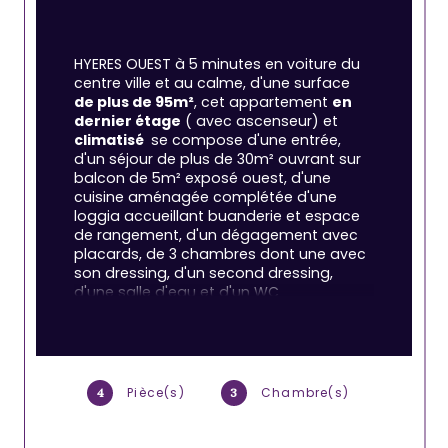
HYERES OUEST à 5 minutes en voiture du 
centre ville et au calme, d'une surface
de plus de 95m²
, cet appartement 
en 
dernier étage
 ( avec ascenseur) et 
climatisé 
 se compose d'une entrée, 
d'un séjour de plus de 30m² ouvrant sur 
balcon de 5m² exposé ouest, d'une 
cuisine aménagée complétée d'une 
loggia accueillant buanderie et espace 
de rangement, d'un dégagement avec 
placards, de 3 chambres dont une avec 
son dressing, d'un second dressing, 
d'une salle d'eau et d'un WC 
indépendant. 
Vous serez séduits par 
son parfait état, sa décoration 
soignée et tendance, sa situation en 
dernier étage, ses superbes vues 
dégagées de toutes les pièces : 
Pièce(s)
Chambre(s)
4
3
collines et ile de Porquerolles et sa 
luminosité
. Un garage complète 
l'ensemble. Le bien est situé dans 
une 