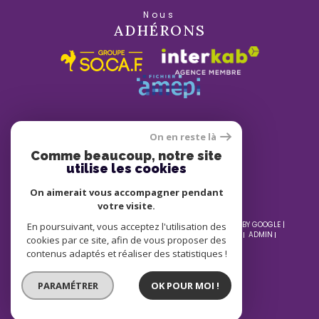
Nous
ADHÉRONS
On en reste là
Comme beaucoup, notre site
utilise les cookies
On aimerait vous accompagner pendant
votre visite.
© 2026 | TOUS DROITS RÉSERVÉS | TRADUCTION POWERED BY GOOGLE |
En poursuivant, vous acceptez l'utilisation des
NOS HONORAIRES
PLAN DU SITE
MENTIONS LÉGALES
ADMIN
cookies par ce site, afin de vous proposer des
NOS LIENS
POLITIQUE RGPD
COOKIES
contenus adaptés et réaliser des statistiques !
PARAMÉTRER
OK POUR MOI !