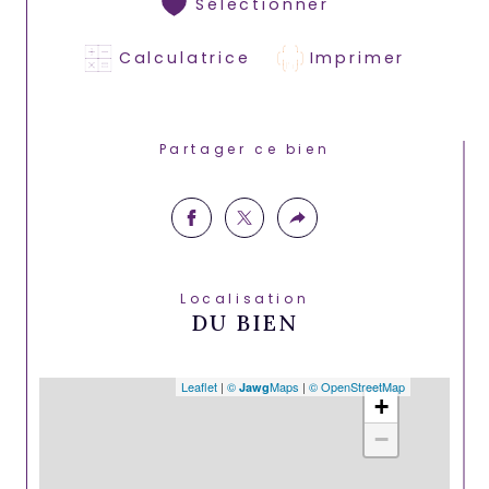
Sélectionner
Calculatrice
Imprimer
Partager ce bien
Localisation
DU BIEN
Leaflet
|
©
Maps
|
© OpenStreetMap
Jawg
+
−