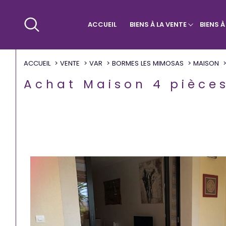
ACCUEIL
BIENS À LA VENTE
BIENS 
Maisons & Villas
Villa
Qui sommes-nous ?
Appa
ACCUEIL
VENTE
VAR
BORMES LES MIMOSAS
MAISON
Achat Maison 4 pièc