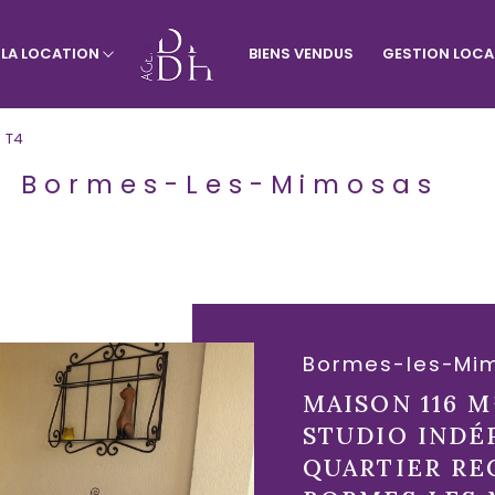
À LA LOCATION
BIENS VENDUS
GESTION LOCA
rtement
Visiter le site de l'agence du vill
Appartement
Terrains
T4
es Bormes-Les-Mimosas
Bormes-les-Mi
MAISON 116 M
STUDIO INDÉ
QUARTIER RE