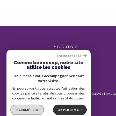
Espace
PROPRIÉTAIRE
On en reste là
Comme beaucoup, notre site
se connecter
utilise les cookies
On aimerait vous accompagner pendant
votre visite.
En poursuivant, vous acceptez l'utilisation des
cookies par ce site, afin de vous proposer des
© 2026 | TOUS DROITS RÉSERVÉS | TRADUC
contenus adaptés et réaliser des statistiques !
PARAMÉTRER
OK POUR MOI !