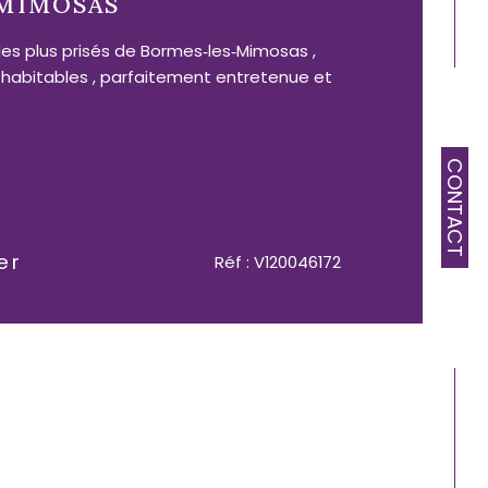
MIMOSAS
 les plus prisés de Bormes‑les‑Mimosas ,
 habitables , parfaitement entretenue et
CONTACT
er
Réf : V120046172