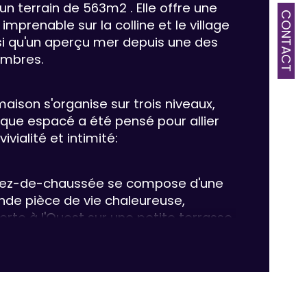
 un terrain de 563m2 . Elle offre une 
CONTACT
imprenable sur la colline et le village 
mbre de pièces
si qu'un aperçu mer depuis une des 
mbres.
mbre de niveaux
maison s'organise sur trois niveaux, 
e
que espacé a été pensé pour allier 
ivialité et intimité:
rez-de-chaussée se compose d'une 
nde pièce de vie chaleureuse, 
erte à l'Ouest sur une petite terrasse 
 vue sur la colline, le village et les 
nes du château, à l'est sur un 
éable patio ombragé et agrémenté 
ssences méditerranéennes qui 
longe l'espace de vie et 