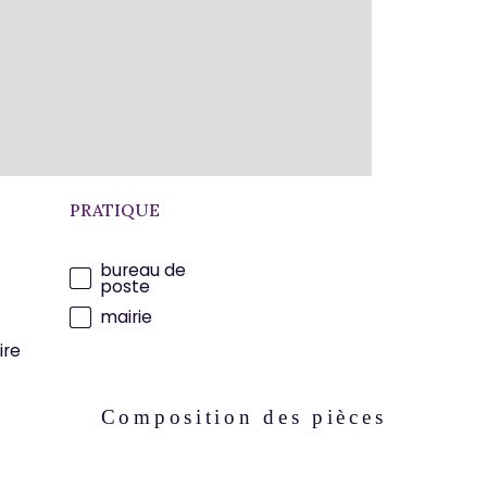
aut
des
Les
ce 
le s
www
PRATIQUE
bureau de
poste
mairie
ire
Composition des pièces