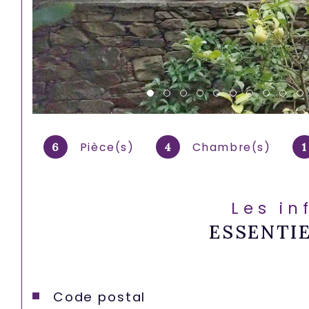
Pièce(s)
Chambre(s)
6
4
1
Les in
ESSENTI
Caractéristiques
Valeurs
Code postal