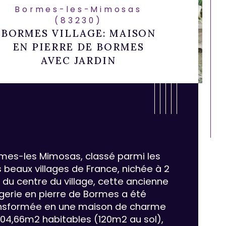
Bormes-les-Mimosas
(83230)
BORMES VILLAGE: MAISON
EN PIERRE DE BORMES
AVEC JARDIN
mes-les Mimosas, classé parmi les 
s beaux villages de France, nichée à 2 
 du centre du village, cette ancienne 
gerie en pierre de Bormes a été 
nsformée en une maison de charme 
ristiques
Valeurs
mbre de chambre(s)
104,66m2 habitables (120m2 au sol), 