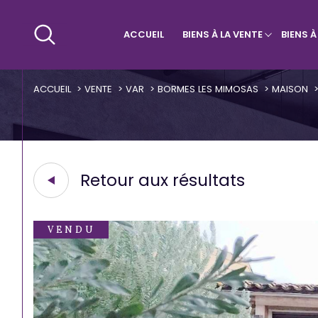
ACCUEIL
BIENS À LA VENTE
BIENS 
Maisons & Villas
Villa
Qui sommes-nous ?
Appa
ACCUEIL
VENTE
VAR
BORMES LES MIMOSAS
MAISON
Retour aux résultats
VENDU