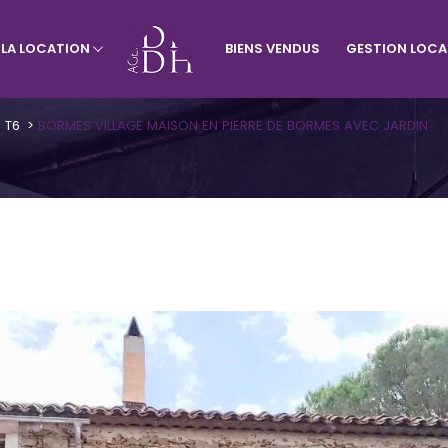
À LA LOCATION
BIENS VENDUS
GESTION LOCA
rtement
Visiter le site de l'agence du vill
Appartement
Terrains
T6
BORMES VILLAGE MAISON EN PIERRE DE BORMES AVEC JARDIN