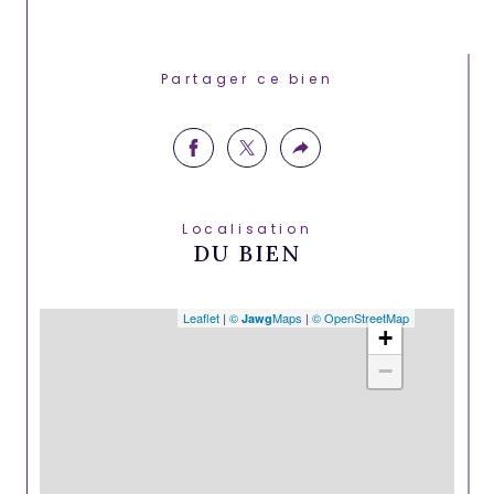
Partager ce bien
Localisation
DU BIEN
Leaflet
|
©
Maps
|
© OpenStreetMap
Jawg
+
−