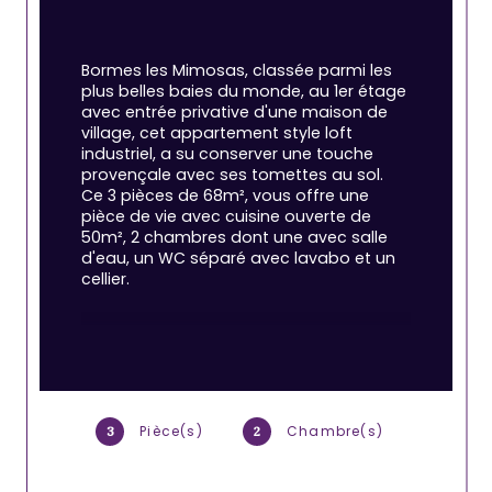
Bormes les Mimosas, classée parmi les 
plus belles baies du monde, au 1er étage 
avec entrée privative d'une maison de 
village, cet appartement style loft 
industriel, a su conserver une touche 
provençale avec ses tomettes au sol. 
Ce 3 pièces de 68m², vous offre une 
pièce de vie avec cuisine ouverte de 
50m², 2 chambres dont une avec salle 
d'eau, un WC séparé avec lavabo et un 
cellier.
Idéal pour les amoureux du village, ce 
bien est situé à 10 minutes d'un quartier 
commerçant à l'année.
Les informations sur les risques auxquels 
Pièce(s)
Chambre(s)
3
2
ce bien est exposé sont disponibles sur 
le site Géorisques : georisques. gouv. fr.