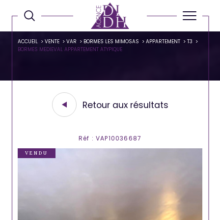
ACCUEIL
VENTE
VAR
BORMES LES MIMOSAS
APPARTEMENT
T3
BORMES MEDIEVAL APPARTEMENT ATYPIQUE
Retour aux résultats
Réf : VAP10036687
VENDU