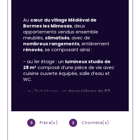
Au 
cœur du village Médiéval de 
Bormes les Mimosas
, deux 
appartements vendus ensemble 
meublés, 
climatisés
, avec de 
nombreux rangements
, entièrement 
rénovés
, se composant ainsi :
- au 1er étage : un 
lumineux studio de 
28 m²
 composé d’une pièce de vie avec 
cuisine ouverte équipée, salle d’eau et 
WC.
- au 2nd étage : un 
deux pièces de 63 
m²
 (45 m² loi Carrez) comprenant une 
pièce de vie (vue toits et mer) avec 
cuisine ouverte équipée, surplombée 
d’une grande mezzanine (chambre 
avec lit double), un WC séparé, un coin 
Pièce(s)
Chambre(s)
3
2
nuit (lit une personne) et une salle d’eau 
avec douche à jets et WC.