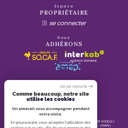
Espace
PROPRIÉTAIRE
se connecter
Nous
ADHÉRONS
On en reste là
Comme beaucoup, notre site
utilise les cookies
On aimerait vous accompagner pendant
votre visite.
© 2026 | TOUS DROITS RÉSERVÉS | TRADUCTION POWERED BY GOOGLE |
En poursuivant, vous acceptez l'utilisation des
NOS HONORAIRES
PLAN DU SITE
MENTIONS LÉGALES
ADMIN
cookies par ce site, afin de vous proposer des