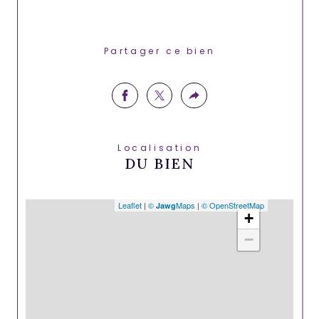
Partager ce bien
Localisation
DU BIEN
Leaflet
|
©
Maps
|
© OpenStreetMap
Jawg
+
−