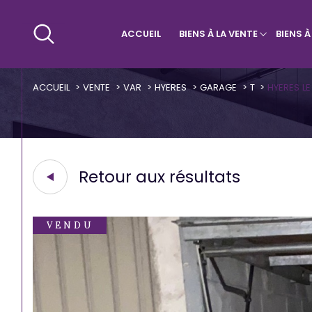
ACCUEIL
BIENS À LA VENTE
BIENS 
Maisons & Villas
Villa
Qui sommes-nous ?
Appa
ACCUEIL
VENTE
VAR
HYERES
GARAGE
T
HYERES LE
Retour aux résultats
VENDU