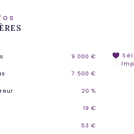
nfos
ÈRES
Sé
us
9 000 €
Im
us
7 500 €
reur
20 %
19 €
53 €