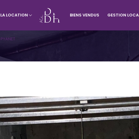
À LA LOCATION
BIENS VENDUS
GESTION LOCA
rtement
Visiter le site de l'agence du vill
Appartement
Terrains
 PYANET