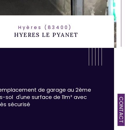
Hyères (83400)
HYERES LE PYANET
emplacement de garage au 2ème 
s-sol  d'une surface de 11m² avec 
CONTACT
ès sécurisé
ristiques
Valeurs
 n°
mbre de lots