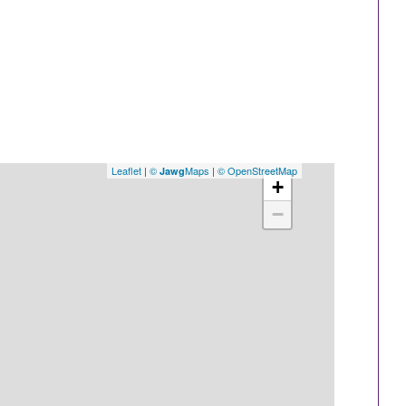
Leaflet
|
©
Maps
|
© OpenStreetMap
Jawg
+
−