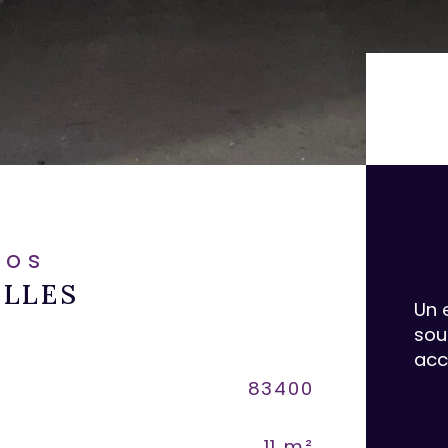
fos
ELLES
Un 
sou
acc
Caracté
83400
Lot
11 m²
no