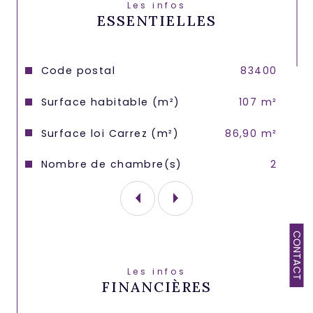
Les infos
sol,volets roulants électriques, baies 
ESSENTIELLES
vitrées en alu, électricité rénovée.....
A proximlité de toutes les commodités.
Caractéristiques
Valeurs
Code postal
83400
Quote part de charges annuelles : 2173€ 
Surface habitable (m²)
107 m²
pour l'appartement et 262€ pour le 
garage double
Surface loi Carrez (m²)
86,90 m²
Nombre de chambre(s)
2
CONTACT
Les infos
FINANCIÈRES