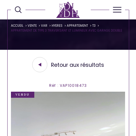
ACCUEIL
VENTE
VAR
HYERES
APPARTEMENT
T3
APPARTEMENT DE TYPE 3 TRAVERSANT ET LUMINEUX AVEC GARAGE DOUBLE
Retour aux résultats
Réf : VAP10018473
VENDU