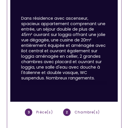
Dans résidence avec ascenseur, 
spacieux appartement comprenant une 
entrée, un séjour double de plus de 
45m² ouvrant sur loggia offrant une jolie 
vue dégagée, une cusine de 20m² 
entièrement équipée et aménagée avec 
ilot central et ouvrant également sur 
loggia aménagée en cellier, 2 grandes 
chambres avec placard et ouvrant sur 
loggia, une salle d'eau avec douche à 
l'italienne et double vasque, WC 
suspendus. Nombreux rangements.
Une cave dans l'immeuble et un garage 
double à proximité immédiate viennent 
compléter le tout.
Pièce(s)
Chambre(s)
3
2
Vous serez séduits par les prestations 
de qualité et le parfait état de cet 
appartement : grandes dalles au 