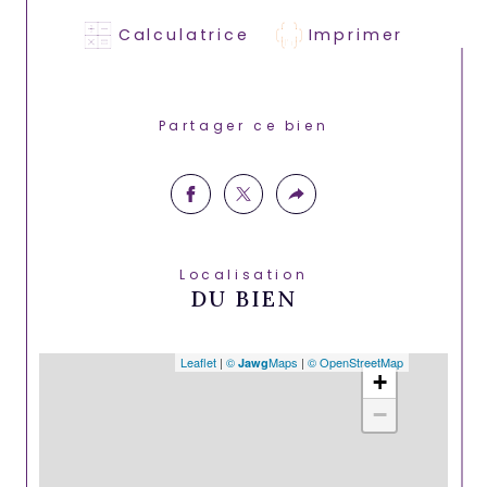
Calculatrice
Imprimer
Partager ce bien
Localisation
DU BIEN
Leaflet
|
©
Maps
|
© OpenStreetMap
Jawg
+
−