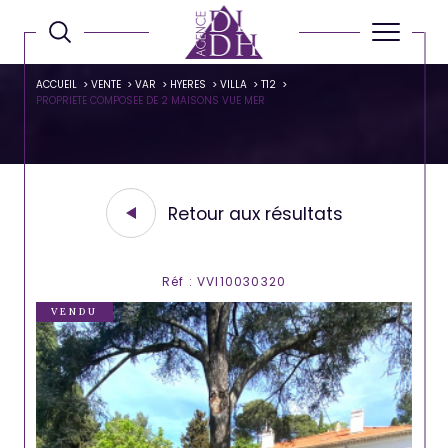
ACCUEIL
VENTE
VAR
HYERES
VILLA
T12
PROPRIETE COMPOSEE DE 2 MAISONS VUE MER
Retour aux résultats
Réf : VVI10030320
VENDU