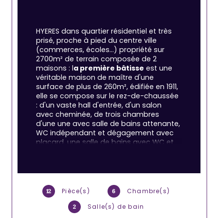
HYERES dans quartier résidentiel et très 
prisé, proche à pied du centre ville 
(commerces, écoles...) propriété sur 
2700m² de terrain composée de 2 
maisons : l
a première bâtisse
 est une 
véritable maison de maître d'une 
surface de plus de 260m², édifiée en 1911, 
elle se compose sur le rez-de-chaussée 
: d'un vaste hall d'entrée, d'un salon 
avec cheminée, de trois chambres 
d'une une avec salle de bains attenante, 
WC indépendant et dégagement avec 
placard, une salle de bains avec WC et 
à l’étage dont l’accès se fait par un 
majestueux escalier de bois, hall, deux 
chambres dont une avec cabinet de 
toilettes, salle de bains avec WC, un 
séjour avec accès à un balcon au sud 
Pièce(s)
Chambre(s)
12
6
offrant une vue jusqu'à la mer, un salon, 
une salle à manger, une cuisine ouvrant 
Salle(s) de bain
2
sur un balcon et permettant de 