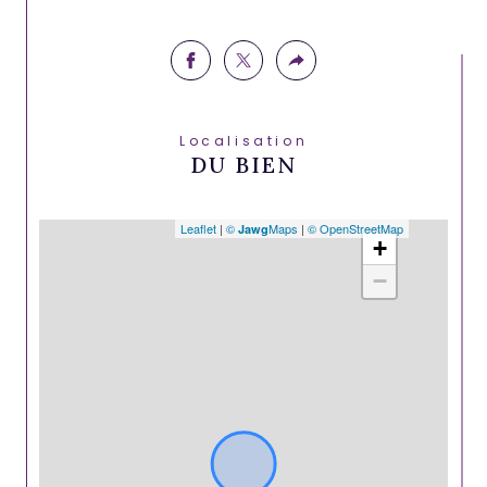
Localisation
DU BIEN
Leaflet
|
©
Maps
|
© OpenStreetMap
Jawg
+
−